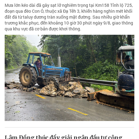
Mưa lớn kéo dài đã gây sạt lở nghiêm trọng tại Km158 Tỉnh lộ 725,
đoạn qua đèo Con Ó, thuộc xã Đạ Tẻh 3, khiến hàng nghìn mét khối
đất đá từ taluy dương tràn xuống mặt đường. Sau nhiều giờ khẩn
trương khắc phục, đến khoảng 10 giờ 30 phút ngày 9/8, giao thông
qua khu vực đã cơ bản được khơi thông.
Lâm Đồng thúc đẩy giải ngân đầu tư công