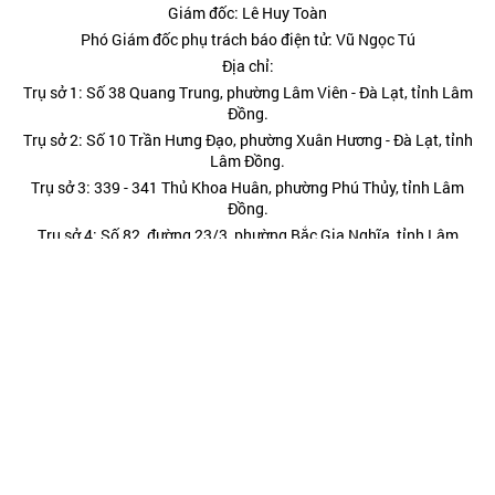
Giám đốc: Lê Huy Toàn
Phó Giám đốc phụ trách báo điện tử: Vũ Ngọc Tú
Địa chỉ:
Trụ sở 1: Số 38 Quang Trung, phường Lâm Viên - Đà Lạt, tỉnh Lâm
Đồng.
Trụ sở 2: Số 10 Trần Hưng Đạo, phường Xuân Hương - Đà Lạt, tỉnh
Lâm Đồng.
Trụ sở 3: 339 - 341 Thủ Khoa Huân, phường Phú Thủy, tỉnh Lâm
Đồng.
Trụ sở 4: Số 82, đường 23/3, phường Bắc Gia Nghĩa, tỉnh Lâm
Đồng.
Giấy phép hoạt động báo in và báo điện tử số 232/GP-BTTT cấp
ngày 29 tháng 8 năm 2024 của Bộ Thông tin và Truyền thông.
Điện thoại: (0263) 3822473; (0263) 3810443 - Fax: (0263)
3827608.
Hotline: 0977885454
Kết nối chúng tôi tại: