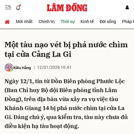
Mới nhất
Chính trị
Thời sự
Kinh tế
Đời sống
Pháp 
Gửi bình luận
Một tàu nạo vét bị phá nước chìm
tại cửa Cảng La Gi
12/01/2026 16:41
Kiều Hằng
Ngày 12/1, tin từ Đồn Biên phòng Phước Lộc
(Ban Chỉ huy Bộ đội Biên phòng tỉnh Lâm
Hủy
Gửi
Đồng), trên địa bàn vừa xảy ra vụ việc tàu
Khánh Giang 14 bị phá nước chìm tại cửa La
Gi. Đáng chú ý, qua kiểm tra, tàu này chưa đủ
điều kiện hạ tàu hoạt động.