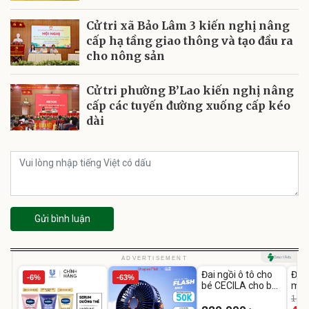
Cử tri xã Bảo Lâm 3 kiến nghị nâng
cấp hạ tầng giao thông và tạo đầu ra
cho nông sản
Cử tri phường B’Lao kiến nghị nâng
cấp các tuyến đường xuống cấp kéo
dài
Gửi bình luận
Unmute
U
ADVERTISEMENT
Đai ngồi ô tô cho
Đèn
-6%
-63%
bé CECILA cho bé
mặt
1-9 tuổi
202
1.08
LED