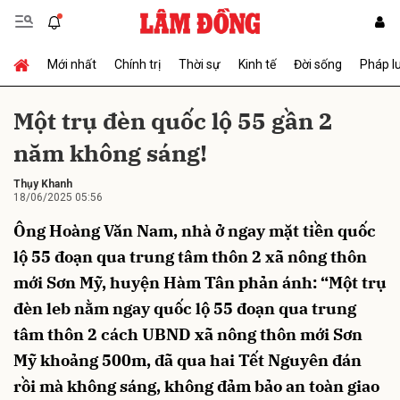
Mới nhất
Chính trị
Thời sự
Kinh tế
Đời sống
Pháp l
Gửi bình luận
Một trụ đèn quốc lộ 55 gần 2
năm không sáng!
Thụy Khanh
18/06/2025 05:56
Ông Hoàng Văn Nam, nhà ở ngay mặt tiền quốc
lộ 55 đoạn qua trung tâm thôn 2 xã nông thôn
Hủy
Gửi
mới Sơn Mỹ, huyện Hàm Tân phản ánh: “Một trụ
đèn leb nằm ngay quốc lộ 55 đoạn qua trung
tâm thôn 2 cách UBND xã nông thôn mới Sơn
Mỹ khoảng 500m, đã qua hai Tết Nguyên đán
rồi mà không sáng, không đảm bảo an toàn giao