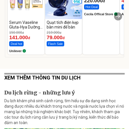
220.000
46
đ
Hot Deal
Flas
Cecila Offical Store
A do
Serum Vaseline
Quạt tích điện kẹp
Gluta-Hya Dưỡng
bàn mini để bàn
Da Sáng Mịn Sau 7
150.000
219.000
đ
đ
Ngày
141.000
79.000
đ
đ
Deal hot
Flash Sale
Unilever
XEM THÊM THÔNG TIN DU LỊCH
Du lịch rừng - những lưu ý
Du lịch khám phá sinh cảnh rừng, tìm hiểu sự đa dạng sinh học
đang được nhiều du khách trong nước và ngoài nước lựa chọn vì nó
mang lại những trải nghiệm khác biệt. Tuy nhiên, khách tham gia
các tour du lịch rừng cần lưu ý trang bị kỹ năng, kiến thức để bảo
đảm an toàn.