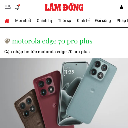
Mới nhất
Chính trị
Thời sự
Kinh tế
Đời sống
Pháp 
motorola edge 70 pro plus
Cập nhập tin tức motorola edge 70 pro plus