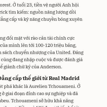
est. Ở tuổi 23, tiền vệ người Anh hội
rrick tìm kiếm: nguồn năng lượng dồi
 đẳng cấp và kỹ năng chuyền bóng xuyên
g đối mặt với rào cản tài chính cực
 của mình lên tới 100-120 triệu bảng,
ân sách chuyển nhượng của United. Đáng
y cũng đang nhập cuộc và được đánh giá
 để giành chữ ký của Anderson.
ẳng cấp thế giới từ Real Madrid
t phá khác là Aurelien Tchouameni. Ở
 ở giai đoạn đỉnh cao sự nghiệp và đã
rnabeu. Tchouameni sở hữu khả năng