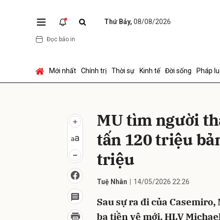
Thứ Bảy,
08/08/2026
Đọc báo in
Gửi 
Mới nhất
Chính trị
Thời sự
Kinh tế
Đời sống
Pháp lu
MU tìm người t
tấn 120 triệu b
triệu
Tuệ Nhân
14/05/2026 22:26
Sau sự ra đi của Casemiro,
ba tiền vệ mới. HLV Micha