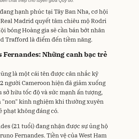
ến chất thép cho tuyến giữa Quỷ đỏ.
ang hạnh phúc tại Tây Ban Nha, cơ hội
 Real Madrid quyết tâm chiêu mộ Rodri
đội bóng Hoàng gia sẽ cần bán bớt nhân
Old Trafford là điểm đến tiềm năng.
s Fernandes: Những canh bạc trẻ
cũng là một cái tên được cân nhắc kỹ
 22 người Cameroon hiện đã giảm xuống
ù sở hữu tốc độ và sức mạnh ấn tượng,
òn "non" kinh nghiệm khi thường xuyên
hẻ phạt không đáng có.
des (21 tuổi) đang nhận được sự ủng hộ
 Bruno Fernandes. Tiền vệ của West Ham