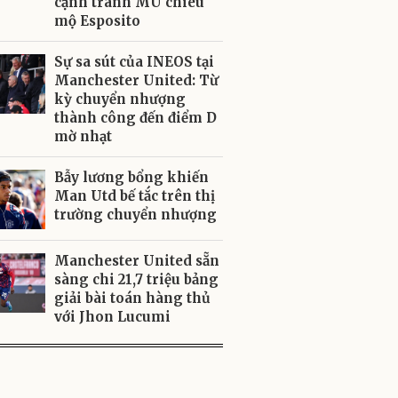
cạnh tranh MU chiêu
mộ Esposito
Sự sa sút của INEOS tại
Manchester United: Từ
kỳ chuyển nhượng
thành công đến điểm D
mờ nhạt
Bẫy lương bổng khiến
Man Utd bế tắc trên thị
trường chuyển nhượng
Manchester United sẵn
sàng chi 21,7 triệu bảng
giải bài toán hàng thủ
với Jhon Lucumi