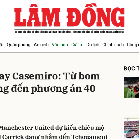
bình luận
ật
Quốc phòng - An ninh
Văn hóa - Giải trí
Du lịch
Chính sách
Công 
ĐỌC T
hay Casemiro: Từ bom
ảng đến phương án 40
Hủy
G
 Manchester United dự kiến chiêu mộ
el Carrick đang nhắm đến Tchouameni