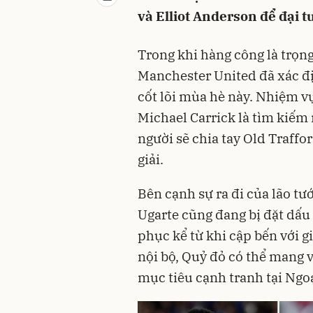
và Elliot Anderson để đại t
Trong khi hàng công là trọ
Manchester United đã xác đị
cốt lõi mùa hè này. Nhiệm v
Michael Carrick là tìm kiếm 
người sẽ chia tay Old Traff
giải.
Bên cạnh sự ra đi của lão tư
Ugarte cũng đang bị đặt dấu 
phục kể từ khi cập bến với g
nội bộ, Quỷ đỏ có thể mang v
mục tiêu cạnh tranh tại Ng