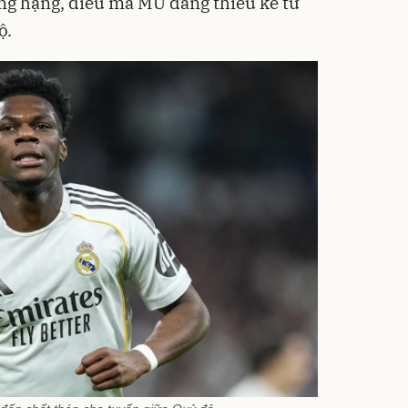
ng hạng, điều mà MU đang thiếu kể từ
ộ.