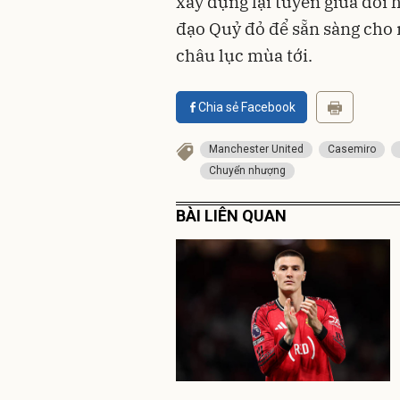
xây dựng lại tuyến giữa đòi 
đạo Quỷ đỏ để sẵn sàng cho 
châu lục mùa tới.
Chia sẻ Facebook
Manchester United
Casemiro
Chuyển nhượng
BÀI LIÊN QUAN