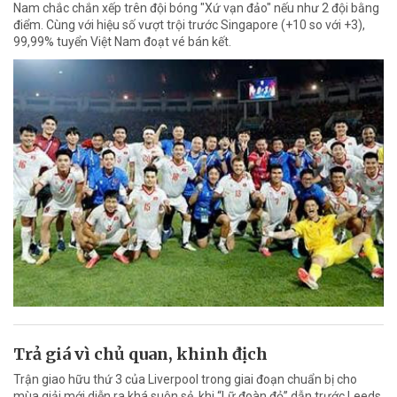
Nam chắc chắn xếp trên đội bóng "Xứ vạn đảo" nếu như 2 đội bằng
điểm. Cùng với hiệu số vượt trội trước Singapore (+10 so với +3),
99,99% tuyển Việt Nam đoạt vé bán kết.
Trả giá vì chủ quan, khinh địch
Trận giao hữu thứ 3 của Liverpool trong giai đoạn chuẩn bị cho
mùa giải mới diễn ra khá suôn sẻ, khi “Lữ đoàn đỏ” dẫn trước Leeds