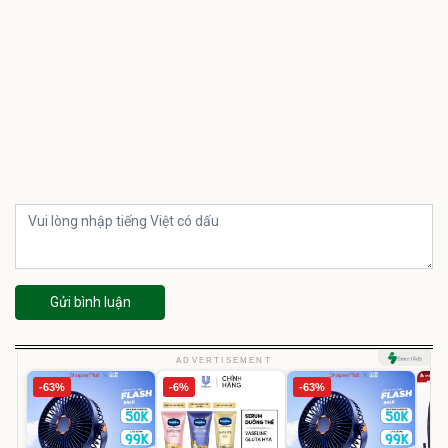
Gửi bình luận
ADVERTISEMENT
-63%
-6%
-63%