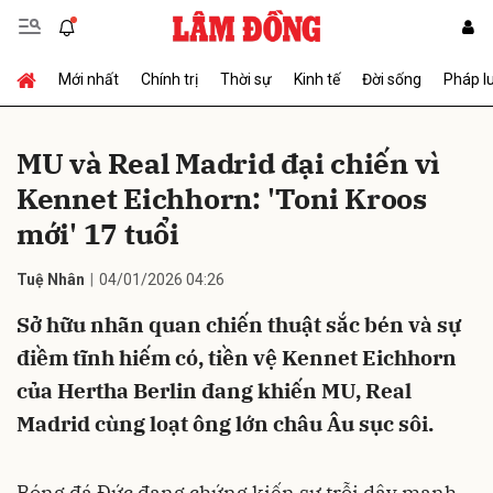
Mới nhất
Chính trị
Thời sự
Kinh tế
Đời sống
Pháp l
Gửi bình luận
MU và Real Madrid đại chiến vì
Kennet Eichhorn: 'Toni Kroos
mới' 17 tuổi
Tuệ Nhân
04/01/2026 04:26
Sở hữu nhãn quan chiến thuật sắc bén và sự
Hủy
Gửi
điềm tĩnh hiếm có, tiền vệ Kennet Eichhorn
của Hertha Berlin đang khiến MU, Real
Madrid cùng loạt ông lớn châu Âu sục sôi.
Bóng đá Đức đang chứng kiến sự trỗi dậy mạnh