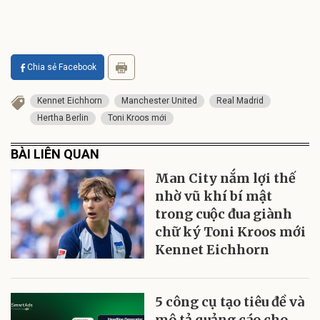
Chia sẻ Facebook
Kennet Eichhorn
Manchester United
Real Madrid
Hertha Berlin
Toni Kroos mới
BÀI LIÊN QUAN
Man City nắm lợi thế
nhờ vũ khí bí mật
trong cuộc đua giành
chữ ký Toni Kroos mới
Kennet Eichhorn
5 công cụ tạo tiêu đề và
mô tả quảng cáo cho