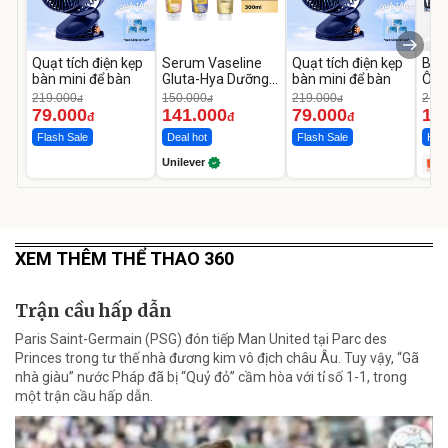
Quạt tích điện kẹp
Serum Vaseline
Quạt tích điện kẹp
Bơm
bàn mini để bàn
Gluta-Hya Dưỡng
bàn mini để bàn
Ô T
Da Sáng Mịn Sau 7
MED
219.000
150.000
219.000
2.69
đ
đ
đ
Ngày
12.
79.000
141.000
79.000
1.
đ
đ
đ
Flash Sale
Deal hot
Flash Sale
Hot 
Unilever
XEM THÊM THỂ THAO 360
Trận cầu hấp dẫn
Paris Saint-Germain (PSG) đón tiếp Man United tại Parc des
Princes trong tư thế nhà đương kim vô địch châu Âu. Tuy vậy, “Gã
nhà giàu” nước Pháp đã bị “Quỷ đỏ” cầm hòa với tỉ số 1-1, trong
một trận cầu hấp dẫn.