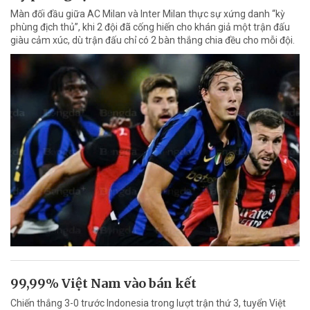
Màn đối đầu giữa AC Milan và Inter Milan thực sự xứng danh “kỳ
phùng địch thủ”, khi 2 đội đã cống hiến cho khán giả một trận đấu
giàu cảm xúc, dù trận đấu chỉ có 2 bàn thắng chia đều cho mỗi đội.
99,99% Việt Nam vào bán kết
Chiến thắng 3-0 trước Indonesia trong lượt trận thứ 3, tuyển Việt