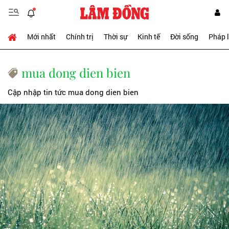
Mới nhất
Chính trị
Thời sự
Kinh tế
Đời sống
Pháp 
mua dong dien bien
Cập nhập tin tức mua dong dien bien