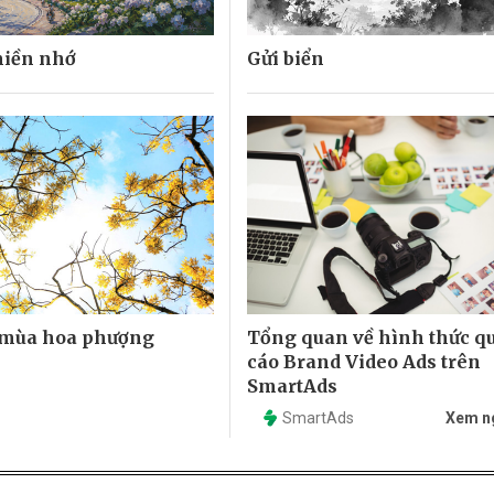
miền nhớ
Gửi biển
 mùa hoa phượng
Tổng quan về hình thức q
cáo Brand Video Ads trên
SmartAds
SmartAds
Xem n