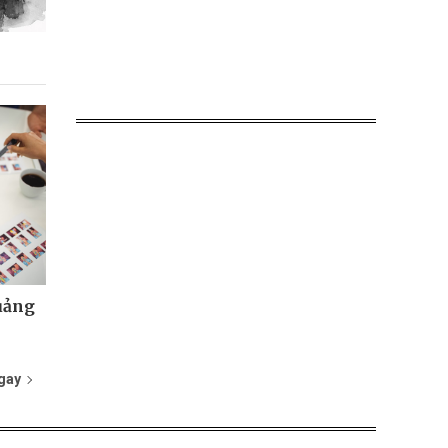
uảng
gay