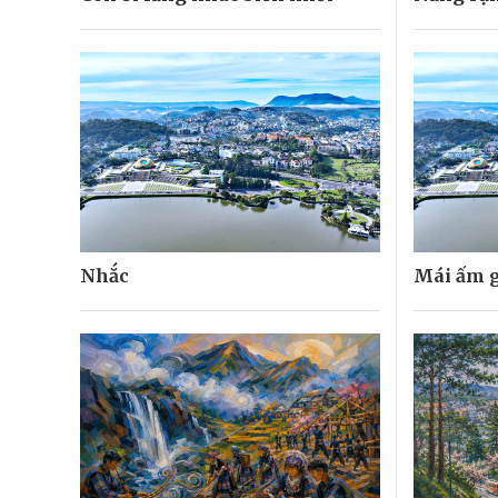
Nhắc
Mái ấm g