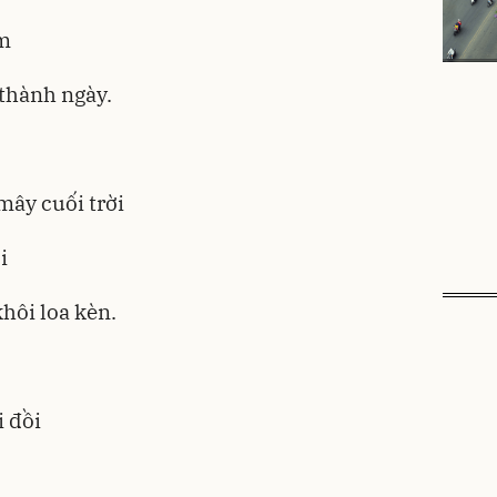
ềm
thành ngày.
mây cuối trời
i
hôi loa kèn.
i đồi