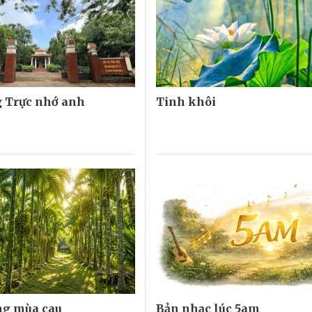
 Trực nhớ anh
Tinh khôi
ng mùa cau
Bản nhạc lúc 5am