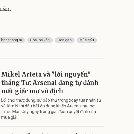
xuân.
 hoa tháng tư
Hoa loa kèn
Hoa gạo
Mùa sấu
Mikel Arteta và "lời nguyền"
tháng Tư: Arsenal đang tự đánh
mất giấc mơ vô địch
Lối chơi thực dụng, sự bảo thủ trong xoay tua nhân sự
và tâm lý thi đấu bất ổn đang khiến Arsenal hụt hơi
trước Man City ngay trong giai đoạn quyết định của
mùa giải.