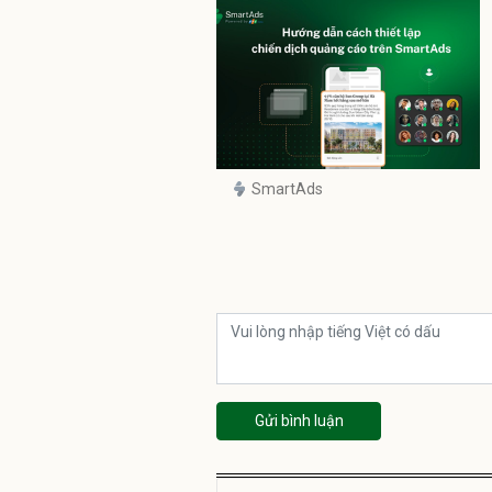
SmartAds
Gửi bình luận
Unmute