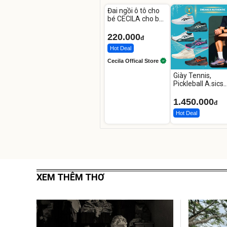
Đai ngồi ô tô cho
bé CECILA cho bé
1-9 tuổi
220.000
đ
Hot Deal
Cecila Offical Store
Giày Tennis,
Pickleball A.sics
Resolution X Đủ
Các Phối Màu
1.450.000
đ
Hot Deal
XEM THÊM THƠ