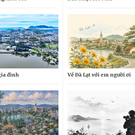
ia đình
Về Đà Lạt với em người ơi