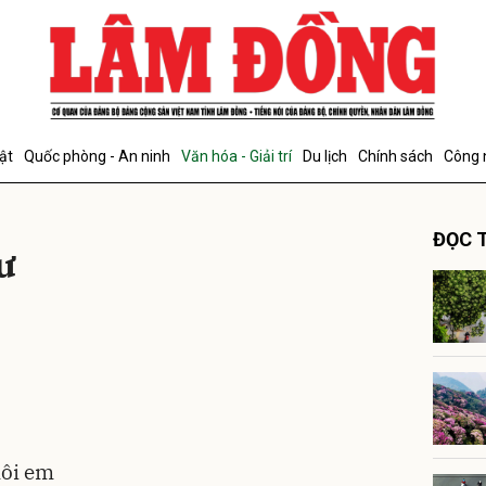
bình luận
ật
Quốc phòng - An ninh
Văn hóa - Giải trí
Du lịch
Chính sách
Công 
ĐỌC T
ư
Hủy
G
môi em