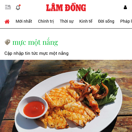
Mới nhất
Chính trị
Thời sự
Kinh tế
Đời sống
Pháp 
mực một nắng
Cập nhập tin tức mực một nắng