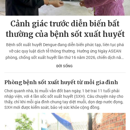
Cảnh giác trước diễn biến bất
thường của bệnh sốt xuất huyết
Bệnh sốt xuất huyết Dengue đang diễn biến phức tạp, liên tục phá
vỡ các quy luật dịch tễ thông thường. Hưởng ứng Ngày ASEAN
phòng, chống sốt xuất huyết lần thứ 16 năm 2026, chiến dịch năm
nay mang chủ đề: “Chung tay diệt lăng quăng, phòng, chống sốt
ĐỜI SỐNG
xuất huyết - Vệ sinh môi trường vì sức khỏe cộng đồng”, nhằm nâng
cao ý thức phòng bệnh trong Nhân dân.
Phòng bệnh sốt xuất huyết từ mỗi gia đình
Chơi quanh nhà, bị muỗi vằn đốt ban ngày, 1 bé trai 11 tuổi phải
nhập viện, với 4 lần sốc sốt xuất huyết (SXH). Câu chuyện này cho
thấy, chỉ khi mỗi gia đình chung tay diệt muỗi, dọn dẹp nước đọng,
SXH mới được kiểm soát, bảo vệ sức khỏe cộng đồng.