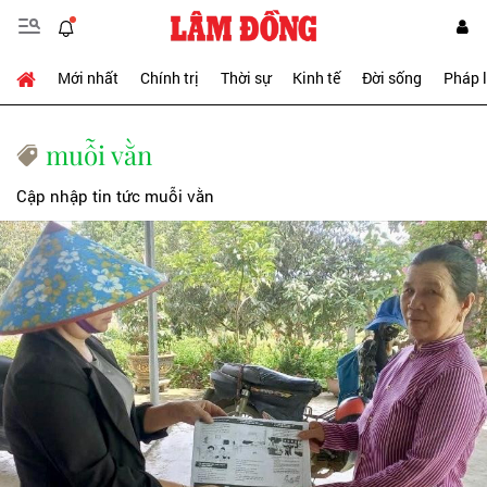
Mới nhất
Chính trị
Thời sự
Kinh tế
Đời sống
Pháp 
muỗi vằn
Cập nhập tin tức muỗi vằn