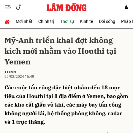
Mới nhất
Chính trị
Thời sự
Kinh tế
Đời sống
Pháp 
Gửi bình luận
Mỹ-Anh triển khai đợt không
kích mới nhằm vào Houthi tại
Yemen
TTXVN
25/02/2024 15:49
Các cuộc tấn công đặc biệt nhắm đến 18 mục
Hủy
Gửi
tiêu của Houthi tại 8 địa điểm ở Yemen, bao gồm
các kho cất giấu vũ khí, các máy bay tấn công
không người lái, hệ thống phòng không, radar
và 1 trực thăng.