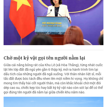
Chờ một kỷ vật gọi tên người nằm lại
Giữa cái nắng bỏng rát của Khu Lê (xã Hòa Thắng), từng nhát cuốc
lật lên lớp đất đã ngủ yên gần 6 thập kỷ, mở ra hành trình tìm lại
dấu tích của những người đã ngã xuống. Với thân nhân liệt sĩ, mỗi
tấc đất được bóc tách đều nhen lên một niềm hi vọng. Họ không chỉ
mong tìm thấy hài cốt người thân, mà còn khắc khoải chờ một đôi
dép cao su, chiếc kẹp tóc hay bất kỳ kỷ vật nào còn sót lại để có thể
gọi đúng tên người đã nằm lại giữa chiến khu năm nào.