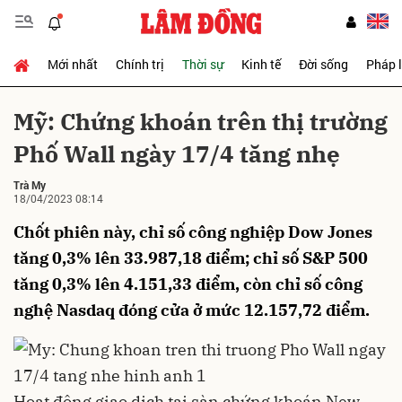
Mới nhất
Chính trị
Thời sự
Kinh tế
Đời sống
Pháp 
Gửi bình luận
Mỹ: Chứng khoán trên thị trường
Phố Wall ngày 17/4 tăng nhẹ
Trà My
18/04/2023 08:14
Chốt phiên này, chỉ số công nghiệp Dow Jones
tăng 0,3% lên 33.987,18 điểm; chỉ số S&P 500
Hủy
Gửi
tăng 0,3% lên 4.151,33 điểm, còn chỉ số công
nghệ Nasdaq đóng cửa ở mức 12.157,72 điểm.
Hoạt động giao dịch tại sàn chứng khoán New