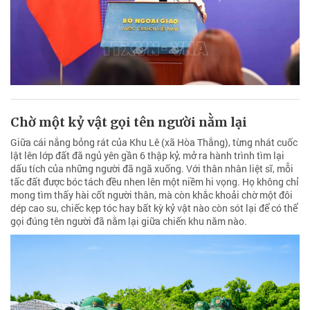
Chờ một kỷ vật gọi tên người nằm lại
Giữa cái nắng bỏng rát của Khu Lê (xã Hòa Thắng), từng nhát cuốc
lật lên lớp đất đã ngủ yên gần 6 thập kỷ, mở ra hành trình tìm lại
dấu tích của những người đã ngã xuống. Với thân nhân liệt sĩ, mỗi
tấc đất được bóc tách đều nhen lên một niềm hi vọng. Họ không chỉ
mong tìm thấy hài cốt người thân, mà còn khắc khoải chờ một đôi
dép cao su, chiếc kẹp tóc hay bất kỳ kỷ vật nào còn sót lại để có thể
gọi đúng tên người đã nằm lại giữa chiến khu năm nào.