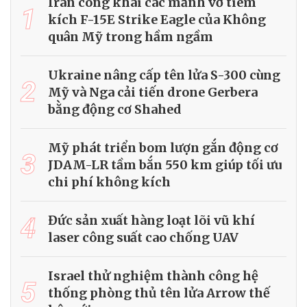
Iran công khai các mảnh vỡ tiêm
1
kích F-15E Strike Eagle của Không
quân Mỹ trong hầm ngầm
Ukraine nâng cấp tên lửa S-300 cùng
2
Mỹ và Nga cải tiến drone Gerbera
bằng động cơ Shahed
Mỹ phát triển bom lượn gắn động cơ
3
JDAM-LR tầm bắn 550 km giúp tối ưu
chi phí không kích
4
Đức sản xuất hàng loạt lõi vũ khí
laser công suất cao chống UAV
Israel thử nghiệm thành công hệ
5
thống phòng thủ tên lửa Arrow thế