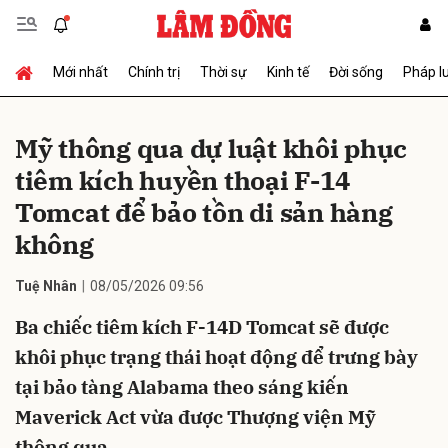
Mới nhất
Chính trị
Thời sự
Kinh tế
Đời sống
Pháp l
Gửi bình luận
Mỹ thông qua dự luật khôi phục
tiêm kích huyền thoại F-14
Tomcat để bảo tồn di sản hàng
không
Tuệ Nhân
08/05/2026 09:56
Hủy
Gửi
Ba chiếc tiêm kích F-14D Tomcat sẽ được
khôi phục trạng thái hoạt động để trưng bày
tại bảo tàng Alabama theo sáng kiến
Maverick Act vừa được Thượng viện Mỹ
thông qua.