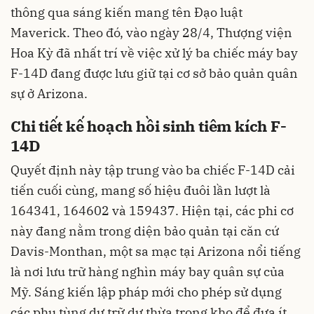
thông qua sáng kiến mang tên Đạo luật
Maverick. Theo đó, vào ngày 28/4, Thượng viện
Hoa Kỳ đã nhất trí về việc xử lý ba chiếc máy bay
F-14D đang được lưu giữ tại cơ sở bảo quản quân
sự ở Arizona.
Chi tiết kế hoạch hồi sinh tiêm kích F-
14D
Quyết định này tập trung vào ba chiếc F-14D cải
tiến cuối cùng, mang số hiệu đuôi lần lượt là
164341, 164602 và 159437. Hiện tại, các phi cơ
này đang nằm trong diện bảo quản tại căn cứ
Davis-Monthan, một sa mạc tại Arizona nổi tiếng
là nơi lưu trữ hàng nghìn máy bay quân sự của
Mỹ. Sáng kiến lập pháp mới cho phép sử dụng
các phụ tùng dự trữ dư thừa trong kho để đưa ít