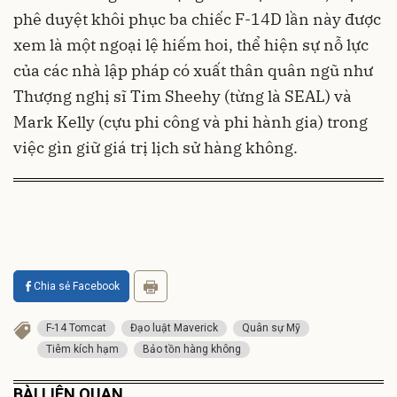
phê duyệt khôi phục ba chiếc F-14D lần này được
xem là một ngoại lệ hiếm hoi, thể hiện sự nỗ lực
của các nhà lập pháp có xuất thân quân ngũ như
Thượng nghị sĩ Tim Sheehy (từng là SEAL) và
Mark Kelly (cựu phi công và phi hành gia) trong
việc gìn giữ giá trị lịch sử hàng không.
Chia sẻ Facebook
F-14 Tomcat
Đạo luật Maverick
Quân sự Mỹ
Tiêm kích hạm
Bảo tồn hàng không
BÀI LIÊN QUAN