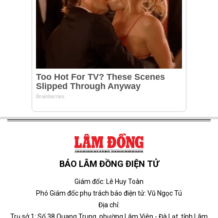
BÁO LÂM ĐỒNG ĐIỆN TỬ
Giám đốc: Lê Huy Toàn
Phó Giám đốc phụ trách báo điện tử: Vũ Ngọc Tú
Địa chỉ:
Trụ sở 1: Số 38 Quang Trung, phường Lâm Viên - Đà Lạt, tỉnh Lâm