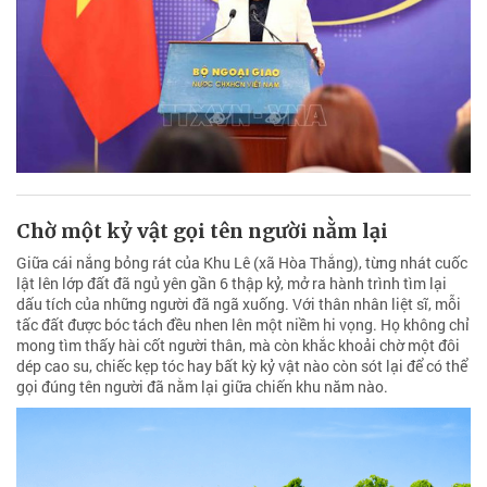
Chờ một kỷ vật gọi tên người nằm lại
Giữa cái nắng bỏng rát của Khu Lê (xã Hòa Thắng), từng nhát cuốc
lật lên lớp đất đã ngủ yên gần 6 thập kỷ, mở ra hành trình tìm lại
dấu tích của những người đã ngã xuống. Với thân nhân liệt sĩ, mỗi
tấc đất được bóc tách đều nhen lên một niềm hi vọng. Họ không chỉ
mong tìm thấy hài cốt người thân, mà còn khắc khoải chờ một đôi
dép cao su, chiếc kẹp tóc hay bất kỳ kỷ vật nào còn sót lại để có thể
gọi đúng tên người đã nằm lại giữa chiến khu năm nào.