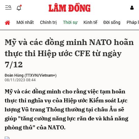
Mới nhất
Chính trị
Thời sự
Kinh tế
Đời sống
Pháp 
Gửi bình luận
Mỹ và các đồng minh NATO hoãn
thực thi Hiệp ước CFE từ ngày
7/12
Đoàn Hùng
(TTXVN/Vietnam+)
08/11/2023 08:44
Mỹ và các đồng minh cho rằng việc tạm hoãn
Hủy
Gửi
thực thi nghĩa vụ của Hiệp ước Kiểm soát Lực
lượng Vũ trang Thông thường tại châu Âu sẽ
giúp "tăng cường năng lực răn đe và khả năng
phòng thủ" của NATO.