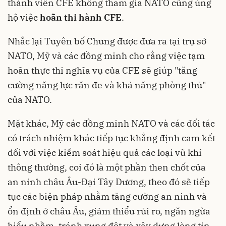
thành viên CFE không tham gia NATO cũng ủng
hộ việc
hoãn thi hành CFE
.
Nhắc lại Tuyên bố Chung được đưa ra tại trụ sở
NATO, Mỹ và các đồng minh cho rằng việc tạm
hoãn thực thi nghĩa vụ của CFE sẽ giúp "tăng
cường năng lực răn đe và khả năng phòng thủ"
của NATO.
Mặt khác, Mỹ các đồng minh NATO và các đối tác
có trách nhiệm khác tiếp tục khẳng định cam kết
đối với việc kiểm soát hiệu quả các loại vũ khí
thông thường, coi đó là một phần then chốt của
an ninh châu Âu-Đại Tây Dương, theo đó sẽ tiếp
tục các biện pháp nhằm tăng cường an ninh và
ổn định ở châu Âu, giảm thiểu rủi ro, ngăn ngừa
hiểu nhầm, tránh xung đột và xây dựng lòng tin.