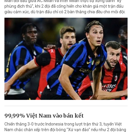
Màn đối đầu giữa AC Milan và Inter Milan thực sự xứng danh “kỳ
phùng địch thủ”, khi 2 đội đã cống hiến cho khán giả một trận đấu
giàu cảm xúc, dù trận đấu chỉ có 2 bàn thắng chia đều cho mỗi đội.
99,99% Việt Nam vào bán kết
Chiến thắng 3-0 trước Indonesia trong lượt trận thứ 3, tuyển Việt
Nam chắc chắn xếp trên đội bóng "Xứ vạn đảo" nếu như 2 đội bằng