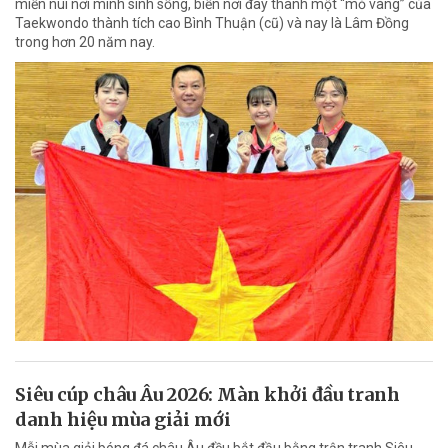
miền núi nơi mình sinh sống, biến nơi đây thành một “mỏ vàng” của
Taekwondo thành tích cao Bình Thuận (cũ) và nay là Lâm Đồng
trong hơn 20 năm nay.
Siêu cúp châu Âu 2026: Màn khởi đầu tranh
danh hiệu mùa giải mới
Mỗi mùa giải bóng đá châu Âu đều bắt đầu bằng trận tranh Siêu