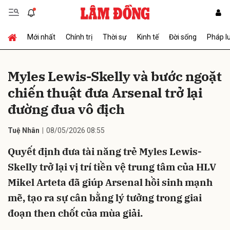
Mới nhất
Chính trị
Thời sự
Kinh tế
Đời sống
Pháp l
Gửi bình luận
Myles Lewis-Skelly và bước ngoặt
chiến thuật đưa Arsenal trở lại
đường đua vô địch
Tuệ Nhân
08/05/2026 08:55
Quyết định đưa tài năng trẻ Myles Lewis-
Hủy
Gửi
Skelly trở lại vị trí tiền vệ trung tâm của HLV
Mikel Arteta đã giúp Arsenal hồi sinh mạnh
mẽ, tạo ra sự cân bằng lý tưởng trong giai
đoạn then chốt của mùa giải.