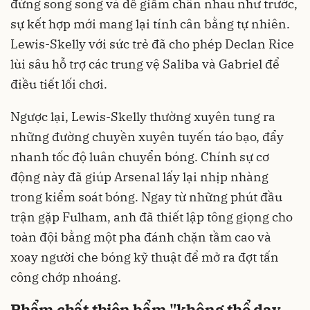
đứng song song và dễ giẫm chân nhau như trước,
sự kết hợp mới mang lại tính cân bằng tự nhiên.
Lewis-Skelly với sức trẻ đã cho phép Declan Rice
lùi sâu hỗ trợ các trung vệ Saliba và Gabriel để
điều tiết lối chơi.
Ngược lại, Lewis-Skelly thường xuyên tung ra
những đường chuyền xuyên tuyến táo bạo, đẩy
nhanh tốc độ luân chuyển bóng. Chính sự cơ
động này đã giúp Arsenal lấy lại nhịp nhàng
trong kiểm soát bóng. Ngay từ những phút đầu
trận gặp Fulham, anh đã thiết lập tông giọng cho
toàn đội bằng một pha đánh chặn tầm cao và
xoay người che bóng kỹ thuật để mở ra đợt tấn
công chớp nhoáng.
Phẩm chất thiên bẩm "không thể dạy