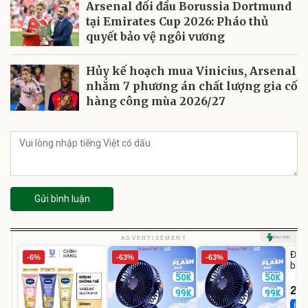
Arsenal đối đầu Borussia Dortmund
tại Emirates Cup 2026: Pháo thủ
quyết bảo vệ ngôi vương
Hủy kế hoạch mua Vinicius, Arsenal
nhắm 7 phương án chất lượng gia cố
hàng công mùa 2026/27
Gửi bình luận
U
ADVERTISEMENT
Đai 
-6%
-63%
-63%
bé 
1-9 
22
Hot 