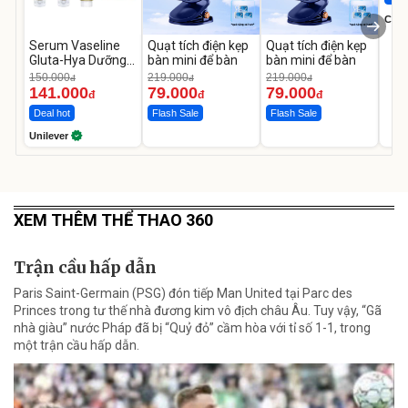
Cecil
Serum Vaseline
Quạt tích điện kẹp
Quạt tích điện kẹp
Gluta-Hya Dưỡng
bàn mini để bàn
bàn mini để bàn
Da Sáng Mịn Sau 7
150.000
219.000
219.000
đ
đ
đ
Ngày
141.000
79.000
79.000
đ
đ
đ
Deal hot
Flash Sale
Flash Sale
Unilever
XEM THÊM THỂ THAO 360
Trận cầu hấp dẫn
Paris Saint-Germain (PSG) đón tiếp Man United tại Parc des
Princes trong tư thế nhà đương kim vô địch châu Âu. Tuy vậy, “Gã
nhà giàu” nước Pháp đã bị “Quỷ đỏ” cầm hòa với tỉ số 1-1, trong
một trận cầu hấp dẫn.