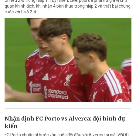
United 2-0 trong hiệp 1. Tuy nhiên, Liverpool đã phải trả giá vì chủ
quan khinh địch, khi nhận 4 bàn thua trong hiệp 2 và thất bại chung
cuộc với tỉ số 2-4.
Nhận định FC Porto vs Alverca: đội hình dự
kiến
FC Porto chuẩn bị bước vào cuộc đối đầu với Alverca tại giải VĐQG