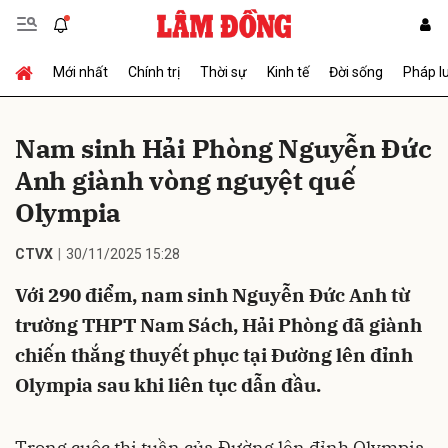
Mới nhất
Chính trị
Thời sự
Kinh tế
Đời sống
Pháp l
Gửi bình luận
Nam sinh Hải Phòng Nguyễn Đức
Anh giành vòng nguyệt quế
Olympia
CTVX
30/11/2025 15:28
Với 290 điểm, nam sinh Nguyễn Đức Anh từ
Hủy
Gửi
trường THPT Nam Sách, Hải Phòng đã giành
chiến thắng thuyết phục tại Đường lên đỉnh
Olympia sau khi liên tục dẫn đầu.
Trong cuộc thi tuần của Đường lên đỉnh Olympia,