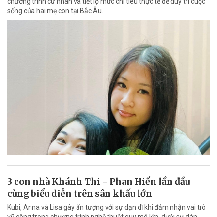
chương trình cử nhân và tiết lộ mức chi tiêu thực tế để duy trì cuộc
sống của hai mẹ con tại Bắc Âu.
3 con nhà Khánh Thi - Phan Hiển lần đầu
cùng biểu diễn trên sân khấu lớn
Kubi, Anna và Lisa gây ấn tượng với sự dạn dĩ khi đảm nhận vai trò
vũ công trong chương trình nghệ thuật quy mô lớn, dưới sự dàn