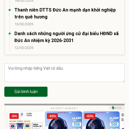
18/03/2026
Thanh niên DTTS Đức An mạnh dạn khởi nghiệp
trên quê hương
16/03/2026
Danh sách những người ứng cử đại biểu HĐND xã
Đức An nhiệm kỳ 2026-2031
12/03/2026
Gửi bình luận
U
ADVERTISEMENT
Đai 
-6%
-63%
-63%
bé 
1-9 