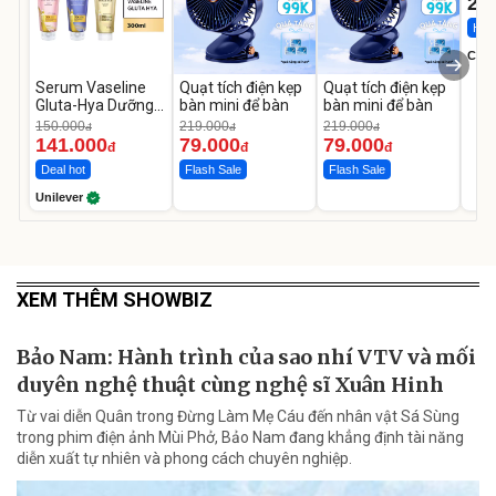
22
Hot 
Cecil
Serum Vaseline
Quạt tích điện kẹp
Quạt tích điện kẹp
Gluta-Hya Dưỡng
bàn mini để bàn
bàn mini để bàn
Da Sáng Mịn Sau 7
150.000
219.000
219.000
đ
đ
đ
Ngày
141.000
79.000
79.000
đ
đ
đ
Deal hot
Flash Sale
Flash Sale
Unilever
XEM THÊM SHOWBIZ
Bảo Nam: Hành trình của sao nhí VTV và mối
duyên nghệ thuật cùng nghệ sĩ Xuân Hinh
Từ vai diễn Quân trong Đừng Làm Mẹ Cáu đến nhân vật Sá Sùng
trong phim điện ảnh Mùi Phở, Bảo Nam đang khẳng định tài năng
diễn xuất tự nhiên và phong cách chuyên nghiệp.