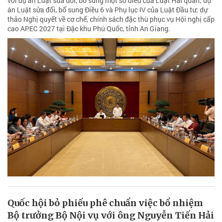
với dự án Luật sửa đổi, bổ sung một số điều của Luật Hải quan; dự
án Luật sửa đổi, bổ sung Điều 6 và Phụ lục IV của Luật Đầu tư; dự
thảo Nghị quyết về cơ chế, chính sách đặc thù phục vụ Hội nghị cấp
cao APEC 2027 tại Đặc khu Phú Quốc, tỉnh An Giang.
Quốc hội bỏ phiếu phê chuẩn việc bổ nhiệm
Bộ trưởng Bộ Nội vụ với ông Nguyễn Tiến Hải