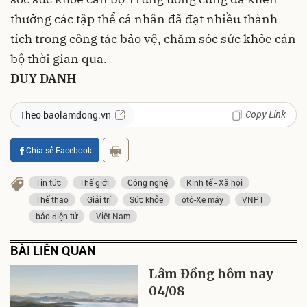
thưởng các tập thể cá nhân đã đạt nhiều thành
tích trong công tác bảo vệ, chăm sóc sức khỏe cán
bộ thời gian qua.
DUY DANH
Copy Link
Theo baolamdong.vn
Chia sẻ Facebook
Tin tức
Thế giới
Công nghệ
Kinh tế - Xã hội
Thể thao
Giải trí
Sức khỏe
ôtô-Xe máy
VNPT
báo điện tử
Việt Nam
BÀI LIÊN QUAN
Lâm Đồng hôm nay
04/08