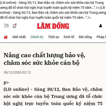
(LĐ online) - Sáng 30/12, Ban Bảo vệ, chăm sóc sức khỏe cán bộ Trung
ương đã tổ chức hội nghị trực tuyến toàn quốc kỷ niệm 75 năm..." />
(LĐ
online) - Sáng 30/12, Ban Bảo vệ, chăm sóc sức khỏe cán bộ Trung ương
đã tổ chức hội nghị trực tuyến toàn quốc kỷ niệm 75 năm..." />
Gửi bình luận
Mới nhất
Chính trị
Thời sự
Kinh tế
Đời sống
Pháp 
Nâng cao chất lượng bảo vệ,
chăm sóc sức khỏe cán bộ
Hủy
Gửi
30/12/2020 02:12
p>
(LĐ online) - Sáng 30/12, Ban Bảo vệ, chăm
sóc sức khỏe cán bộ Trung ương đã tổ chức
hội nghị trực tuyến toàn quốc kỷ niệm 75