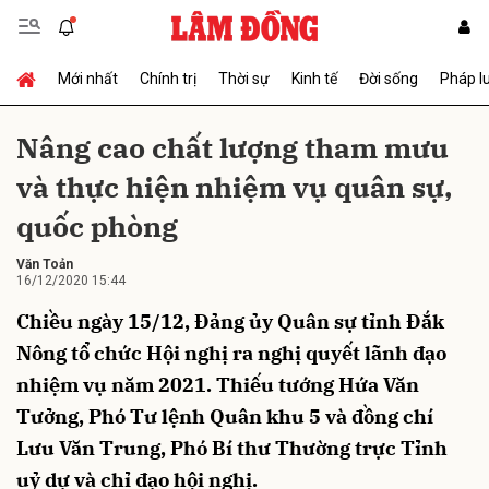
Mới nhất
Chính trị
Thời sự
Kinh tế
Đời sống
Pháp l
Gửi bình luận
Nâng cao chất lượng tham mưu
và thực hiện nhiệm vụ quân sự,
quốc phòng
Văn Toản
16/12/2020 15:44
Chiều ngày 15/12, Đảng ủy Quân sự tỉnh Đắk
Hủy
Gửi
Nông tổ chức Hội nghị ra nghị quyết lãnh đạo
nhiệm vụ năm 2021. Thiếu tướng Hứa Văn
Tưởng, Phó Tư lệnh Quân khu 5 và đồng chí
Lưu Văn Trung, Phó Bí thư Thường trực Tỉnh
uỷ dự và chỉ đạo hội nghị.