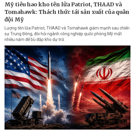
Mỹ tiêu hao kho tên lửa Patriot, THAAD và
Tomahawk: Thách thức tái sản xuất của quân
đội Mỹ
Lượng tên lửa Patriot, THAAD và Tomahawk giảm mạnh sau chiến
sự Trung Đông, đòi hỏi ngành công nghiệp quốc phòng Mỹ mất
nhiều năm để bù đắp kho dự trữ.