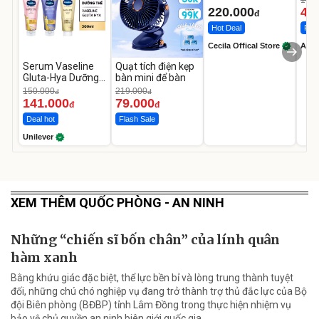
1.08
LED
220.000
46
đ
Hot Deal
Flas
Cecila Offical Store
A do
Serum Vaseline
Quạt tích điện kẹp
Gluta-Hya Dưỡng
bàn mini để bàn
Da Sáng Mịn Sau 7
150.000
219.000
đ
đ
Ngày
141.000
79.000
đ
đ
Deal hot
Flash Sale
Unilever
XEM THÊM QUỐC PHÒNG - AN NINH
Những “chiến sĩ bốn chân” của lính quân
hàm xanh
Bằng khứu giác đặc biệt, thể lực bền bỉ và lòng trung thành tuyệt
đối, những chú chó nghiệp vụ đang trở thành trợ thủ đắc lực của Bộ
đội Biên phòng (BĐBP) tỉnh Lâm Đồng trong thực hiện nhiệm vụ
bảo vệ chủ quyền an ninh biên giới quốc gia.