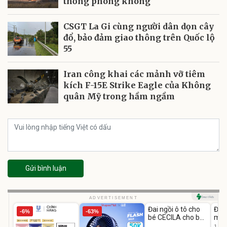
thống phòng không
CSGT La Gi cùng người dân dọn cây
đổ, bảo đảm giao thông trên Quốc lộ
55
Iran công khai các mảnh vỡ tiêm
kích F-15E Strike Eagle của Không
quân Mỹ trong hầm ngầm
Gửi bình luận
Unmute
U
ADVERTISEMENT
Đai ngồi ô tô cho
Đèn
-6%
-63%
bé CECILA cho bé
mặt
1-9 tuổi
202