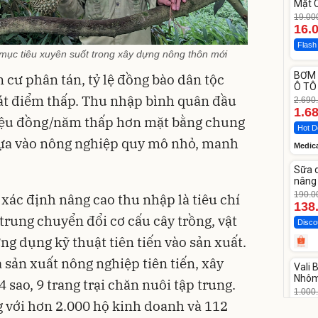
Mặt 
LOTU
19.00
Cott
16.
Flash
mục tiêu xuyên suốt trong xây dựng nông thôn mới
Unm
BƠM 
 cư phân tán, tỷ lệ đồng bào dân tộc
-37%
Ô TÔ
phát điểm thấp. Thu nhập bình quân đầu
Medi
2.690
12.0
1.6
riệu đồng/năm thấp hơn mặt bằng chung
Hot D
 dựa vào nông nghiệp quy mô nhỏ, manh
Medic
Unm
Sữa 
-27%
nâng 
Vase
190.0
ác định nâng cao thu nhập là tiêu chí
138
 trung chuyển đổi cơ cấu cây trồng, vật
Disco
g dụng kỹ thuật tiên tiến vào sản xuất.
Unm
 sản xuất nông nghiệp tiên tiến, xây
Vali
-17%
Nhôm
sao, 9 trang trại chăn nuôi tập trung.
20/2
1.000
825
 với hơn 2.000 hộ kinh doanh và 112