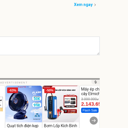
Xem ngay
Unmute
Unm
ADVERTISEMENT
Máy ép chậm trái
Máy 
-63%
-50%
-28%
cây Elmich JEE
tay x
1855OL
có tạ
3.000.000
đ
2.143.650
399
đ
Flash Sale
Đã bá
Quạt tích điện kẹp
Bơm Lốp Kích Bình