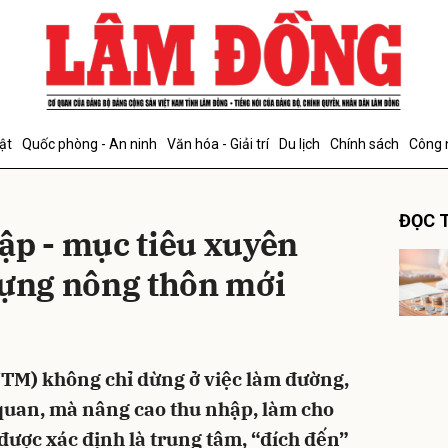
bình luận
ật
Quốc phòng - An ninh
Văn hóa - Giải trí
Du lịch
Chính sách
Công 
ĐỌC T
ập - mục tiêu xuyên
dựng nông thôn mới
Hủy
G
TM) không chỉ dừng ở việc làm đường,
 quan, mà nâng cao thu nhập, làm cho
được xác định là trung tâm, “đích đến”