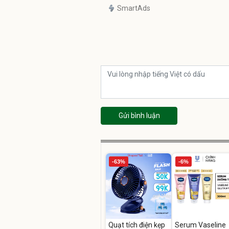
SmartAds
Gửi bình luận
-63%
-6%
Quạt tích điện kẹp
Serum Vaseline