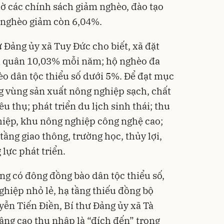
Flash
ờ các chính sách giảm nghèo, đào tạo
hộ nghèo giảm còn 6,04%.
 Đảng ủy xã Tuy Đức cho biết, xã đặt
h quân 10,03% mỗi năm; hộ nghèo đa
èo dân tộc thiểu số dưới 5%. Để đạt mục
ng vùng sản xuất nông nghiệp sạch, chất
êu thụ; phát triển du lịch sinh thái; thu
hiệp, khu nông nghiệp công nghệ cao;
tầng giao thông, trường học, thủy lợi,
 lực phát triển.
ng có đông đồng bào dân tộc thiểu số,
ghiệp nhỏ lẻ, hạ tầng thiếu đồng bộ
yễn Tiến Điền, Bí thư Đảng ủy xã Tà
âng cao thu nhập là “đích đến” trong