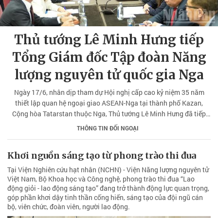
Thủ tướng Lê Minh Hưng tiếp
Tổng Giám đốc Tập đoàn Năng
lượng nguyên tử quốc gia Nga
Ngày 17/6, nhân dịp tham dự Hội nghị cấp cao kỷ niệm 35 năm
thiết lập quan hệ ngoại giao ASEAN-Nga tại thành phố Kazan,
Cộng hòa Tatarstan thuộc Nga, Thủ tướng Lê Minh Hưng đã tiếp
Tổng Giám đốc Tập đoàn Năng lượng nguyên tử quốc gia
THÔNG TIN ĐỐI NGOẠI
(Rosatom) A. Likhachev.
Khơi nguồn sáng tạo từ phong trào thi đua
Tại Viện Nghiên cứu hạt nhân (NCHN) - Viện Năng lượng nguyên tử
Việt Nam, Bộ Khoa học và Công nghệ, phong trào thi đua “Lao
động giỏi - lao động sáng tạo” đang trở thành động lực quan trọng,
góp phần khơi dậy tinh thần cống hiến, sáng tạo của đội ngũ cán
bộ, viên chức, đoàn viên, người lao động.