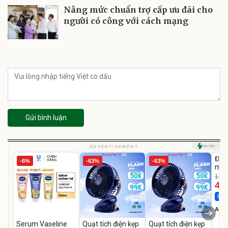
Nâng mức chuẩn trợ cấp ưu đãi cho
người có công với cách mạng
Gửi bình luận
U
ADVERTISEMENT
Đèn
-6%
-63%
-63%
mặt
202
1.08
LED
46
Flas
A do
Serum Vaseline
Quạt tích điện kẹp
Quạt tích điện kẹp