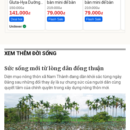
Gluta-Hya Dưỡng
bàn mini để bàn
bàn mini để bàn
Da Sáng Mịn Sau 7
150.000
219.000
219.000
đ
đ
đ
Ngày
141.000
79.000
79.000
đ
đ
đ
Deal hot
Flash Sale
Flash Sale
Unilever
XEM THÊM ĐỜI SỐNG
Sức sống mới từ lòng dân đồng thuận
Diện mạo nông thôn xã Nam Thành đang dần khởi sắc từng ngày.
Đằng sau những đổi thay ấy là sự chung sức của người dân cùng
quyết tâm của chính quyền trong xây dựng nông thôn mới.