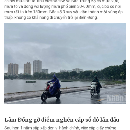
có nơi mưa rất to. Khu vực Bắc Bộ và Bắc Trung Bộ có mưa vừa,
mưa to và dông với lượng mưa phổ biến 30-60mm, cục bộ có nơi
mưa rất to trên 180mm. Bão số 3 suy yếu dần thành một vùng áp
thấp, không có khả năng di chuyển trở lại Biển Đông.
Lâm Đồng gỡ điểm nghẽn cấp sổ đỏ lần đầu
Sau hơn 1 năm sắp xếp đơn vị hành chính, việc cấp giấy chứng