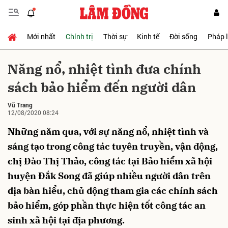
Mới nhất
Chính trị
Thời sự
Kinh tế
Đời sống
Pháp 
Gửi bình luận
Năng nổ, nhiệt tình đưa chính
sách bảo hiểm đến người dân
Vũ Trang
12/08/2020 08:24
Những năm qua, với sự năng nổ, nhiệt tình và
sáng tạo trong công tác tuyên truyền, vận động,
Hủy
Gửi
chị Đào Thị Thảo, công tác tại Bảo hiểm xã hội
huyện Đắk Song đã giúp nhiều người dân trên
địa bàn hiểu, chủ động tham gia các chính sách
bảo hiểm, góp phần thực hiện tốt công tác an
sinh xã hội tại địa phương.