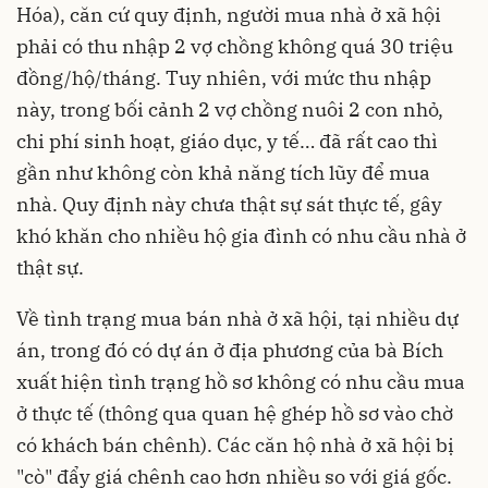
Hóa), căn cứ quy định, người mua nhà ở xã hội
phải có thu nhập 2 vợ chồng không quá 30 triệu
đồng/hộ/tháng. Tuy nhiên, với mức thu nhập
này, trong bối cảnh 2 vợ chồng nuôi 2 con nhỏ,
chi phí sinh hoạt, giáo dục, y tế… đã rất cao thì
gần như không còn khả năng tích lũy để mua
nhà. Quy định này chưa thật sự sát thực tế, gây
khó khăn cho nhiều hộ gia đình có nhu cầu nhà ở
thật sự.
Về tình trạng mua bán nhà ở xã hội, tại nhiều dự
án, trong đó có dự án ở địa phương của bà Bích
xuất hiện tình trạng hồ sơ không có nhu cầu mua
ở thực tế (thông qua quan hệ ghép hồ sơ vào chờ
có khách bán chênh). Các căn hộ nhà ở xã hội bị
"cò" đẩy giá chênh cao hơn nhiều so với giá gốc.