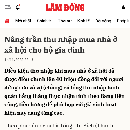
Mới nhất
Chính trị
Thời sự
Kinh tế
Đời sống
Pháp l
Gửi bình luận
Nâng trần thu nhập mua nhà ở
xã hội cho hộ gia đình
14/11/2025 22:18
Điều kiện thu nhập khi mua nhà ở xã hội đã
được điều chỉnh lên 40 triệu đồng đối với người
đứng đơn và vợ (chồng) có tổng thu nhập bình
Hủy
Gửi
quân hằng tháng thực nhận tính theo Bảng tiền
công, tiền lương để phù hợp với giá sinh hoạt
hiện nay đang tăng cao.
Theo phản ánh của bà Tống Thị Bích (Thanh