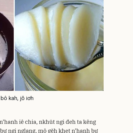
 bô kah, jŏ iơh
 n’hanh iê chia, nkhŭt ngi đeh ta kêng
 bư ngi nglang, mô gĕh khet n’hanh bư