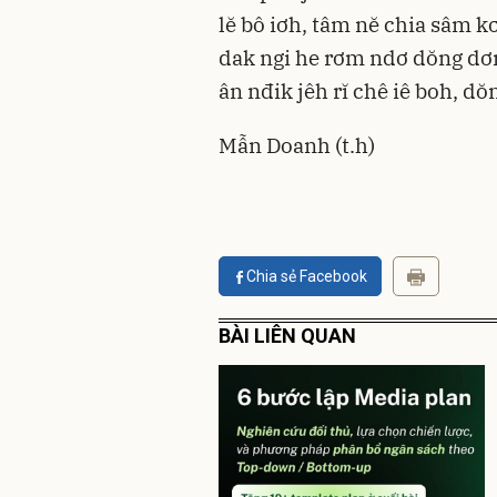
lĕ bô iơh, tâm nĕ chia sâm kơ
dak ngi he rơm ndơ dŏng dơm
ân nđik jêh rĭ chê iê boh, d
Mẫn Doanh (t.h)
Chia sẻ Facebook
BÀI LIÊN QUAN