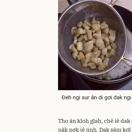
Ðeh ngi sur ân di gơi dak ngi
Tho ân kloh glah, chê iê dak
năk pơk jê ŭnh. Dak sâm kơl