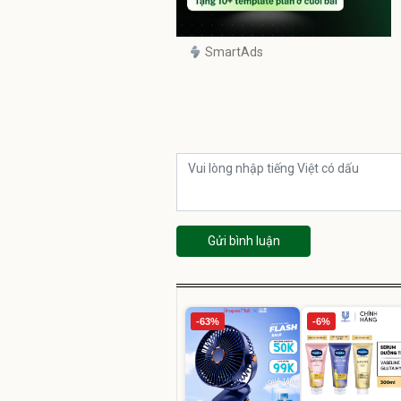
SmartAds
Gửi bình luận
-63%
-6%