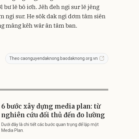
l bư lĕ bô iơh. Jêh đeh ngi sur lĕ jêng
 ngi sur. He sŏk dak ngi dơm tâm siên
ŏng mâng kêh wâr ân tâm ban.
Theo caonguyendaknong.baodaknong.org.vn
6 bước xây dựng media plan: từ
nghiên cứu đối thủ đến đo lường
Dưới đây là chi tiết các bước quan trọng để lập một
Media Plan.