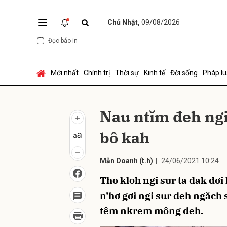
Chủ Nhật,
09/08/2026
Đọc báo in
Gửi 
Mới nhất
Chính trị
Thời sự
Kinh tế
Đời sống
Pháp lu
Nau ntĭm đeh ngi
bô kah
Mẫn Doanh
(t.h)
|
24/06/2021 10:24
Tho kloh ngi sur ta dak dơi 
n’hơ gơi ngi sur đeh ngăch 
têm nkrem mông đeh.