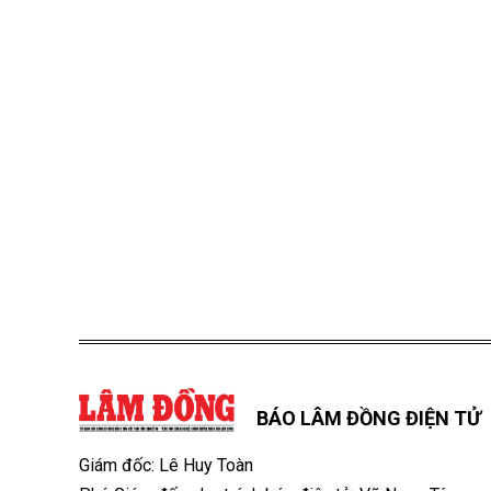
BÁO LÂM ĐỒNG ĐIỆN TỬ
Giám đốc: Lê Huy Toàn