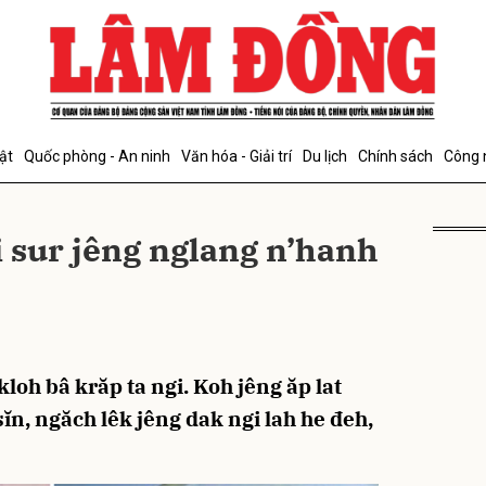
bình luận
ật
Quốc phòng - An ninh
Văn hóa - Giải trí
Du lịch
Chính sách
Công 
 sur jêng nglang n’hanh
Hủy
G
kloh bâ krăp ta ngi. Koh jêng ăp lat
sĭn, ngăch lêk jêng dak ngi lah he đeh,