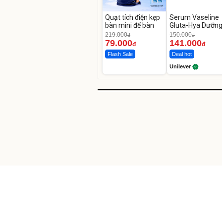
Quạt tích điện kẹp
Serum Vaseline
bàn mini để bàn
Gluta-Hya Dưỡn
Da Sáng Mịn Sau
219.000
150.000
đ
đ
Ngày
79.000
141.000
đ
đ
Flash Sale
Deal hot
Unilever