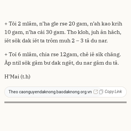
+ Tỏi 2 mlâm, n’ha gle rse 20 gam, n’ah kao krih
10 gam, n’ha cải 30 gam. Tho kloh, juh ân hăch,
iĕt sŏk dak iĕt ta trôm muh 2 – 3 tâ du nar.
+ Toỉ 6 mlâm, chia rse 12gam, chê iê sĭk chăng.
Ăp ntil sŏk gâm bư dak ngêt, du nar gâm du tâ.
H’Mai (t.h)
Copy Link
Theo caonguyendaknong.baodaknong.org.vn