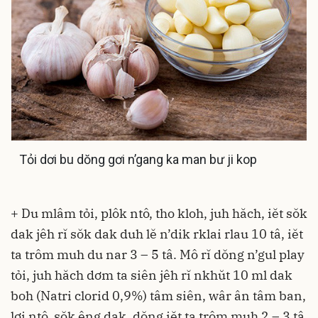
Tỏi dơi bu dŏng gơi n’gang ka man bư ji kop
+ Du mlâm tỏi, plôk ntô, tho kloh, juh hăch, iĕt sŏk
dak jêh rĭ sŏk dak duh lĕ n’dik rklai rlau 10 tâ, iĕt
ta trôm muh du nar 3 – 5 tâ. Mô rĭ dŏng n’gul play
tỏi, juh hăch dơm ta siên jêh rĭ nkhŭt 10 ml dak
boh (Natri clorid 0,9%) tâm siên, wâr ân tâm ban,
lơi ntô, sŏk êng dak, dŏng iĕt ta trôm muh 2 – 3 tâ