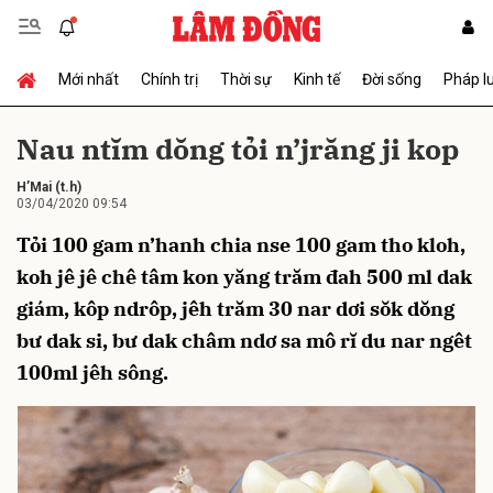
Mới nhất
Chính trị
Thời sự
Kinh tế
Đời sống
Pháp l
Gửi bình luận
Nau ntĭm dŏng tỏi n’jrăng ji kop
H’Mai
(t.h)
03/04/2020 09:54
Tỏi 100 gam n’hanh chia nse 100 gam tho kloh,
koh jê jê chê tâm kon yăng trăm đah 500 ml dak
giám, kôp ndrôp, jêh trăm 30 nar dơi sŏk dŏng
Hủy
Gửi
bư dak si, bư dak châm ndơ sa mô rĭ du nar ngêt
100ml jêh sông.