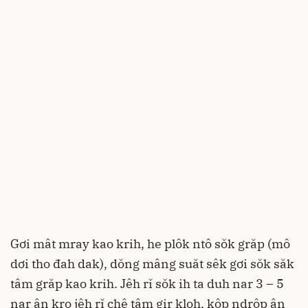
Gơi mât mray kao krih, he plôk ntô sŏk grăp (mô
dơi tho đah dak), dŏng mâng suăt sêk gơi sŏk săk
tâm grăp kao krih. Jêh rĭ sŏk ih ta duh nar 3 – 5
nar ân kro jêh rĭ chê tâm gir kloh, kôp ndrôp ân