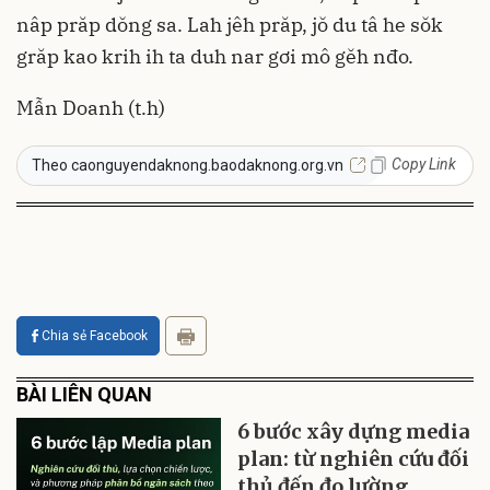
nâp prăp dŏng sa. Lah jêh prăp, jŏ du tâ he sŏk
grăp kao krih ih ta duh nar gơi mô gĕh nđo.
Mẫn Doanh (t.h)
Copy Link
Theo caonguyendaknong.baodaknong.org.vn
Chia sẻ Facebook
BÀI LIÊN QUAN
6 bước xây dựng media
plan: từ nghiên cứu đối
thủ đến đo lường