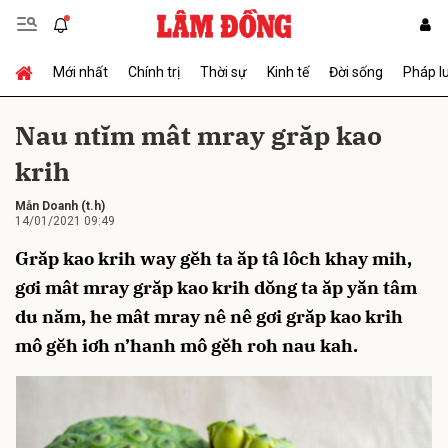
Mới nhất
Chính trị
Thời sự
Kinh tế
Đời sống
Pháp l
Gửi bình luận
Nau ntĭm mât mray grăp kao
krih
Mẫn Doanh
(t.h)
14/01/2021 09:49
Grăp kao krih way gĕh ta ăp tâ lôch khay mih,
gơi mât mray grăp kao krih dŏng ta ăp yăn tâm
Hủy
Gửi
du năm, he mât mray nê nê gơi grăp kao krih
mô gĕh iơh n’hanh mô gĕh roh nau kah.