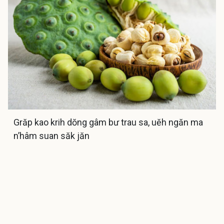
Grăp kao krih dŏng gâm bư trau sa, uĕh ngăn ma
n’hâm suan săk jăn