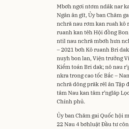
Mbơh ngơi ntơm ndâk nar k
Ngân ân gĭt, Ủy ban Chăm g
nchră nau rơm kan ruah kô 
ruanh kan têh Hội đồng Bon 
ntil nau nchră mbơh hưn n
– 2021 bơh Kô ruanh Bri dak
nuyh bon lan, Viện trưởng V
Kiểm toán Bri dak; nô nau r’
nkra trong cao tốc Bắc – N
nchră dŏng prăk rêl ân Tập 
tâm Nau kan tâm r’nglăp Lọ
Chính phủ.
Ủy ban Chăm gai Quốc hội 
22 Nau 4 bơhluật Ðầu tư côn