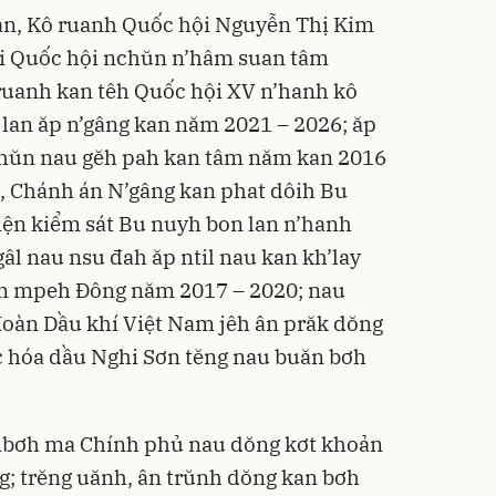
an, Kô ruanh Quốc hội Nguyễn Thị Kim
ai Quốc hội nchŭn n’hâm suan tâm
ruanh kan têh Quốc hội XV n’hanh kô
lan ăp n’gâng kan năm 2021 – 2026; ăp
chŭn nau gĕh pah kan tâm năm kan 2016
, Chánh án N’gâng kan phat dôih Bu
iện kiểm sát Bu nuyh bon lan n’hanh
gâl nau nsu đah ăp ntil nau kan kh’lay
am mpeh Ðông năm 2017 – 2020; nau
đoàn Dầu khí Việt Nam jêh ân prăk dŏng
c hóa dầu Nghi Sơn tĕng nau buăn bơh
mbơh ma Chính phủ nau dŏng kơt khoản
g; trĕng uănh, ân trŭnh dŏng kan bơh