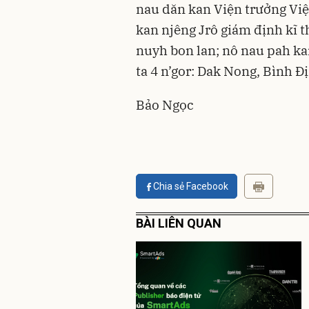
nau dăn kan Viện trưởng Việ
kan njêng Jrô giám định kĩ 
nuyh bon lan; nô nau pah k
ta 4 n’gor: Dak Nong, Bình Đ
Bảo Ngọc
Chia sẻ Facebook
BÀI LIÊN QUAN