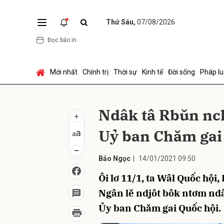
Thứ Sáu,
07/08/2026
Đọc báo in
Gửi 
Mới nhất
Chính trị
Thời sự
Kinh tế
Đời sống
Pháp lu
Ndâk tâ Rbŭn nch
Uỷ ban Chăm gai
Bảo Ngọc
|
14/01/2021 09:50
Ôi lơ 11/1, ta Wâl Quốc hộ
Ngân lĕ ndjôt bôk ntơm nd
Ủy ban Chăm gai Quốc hội.