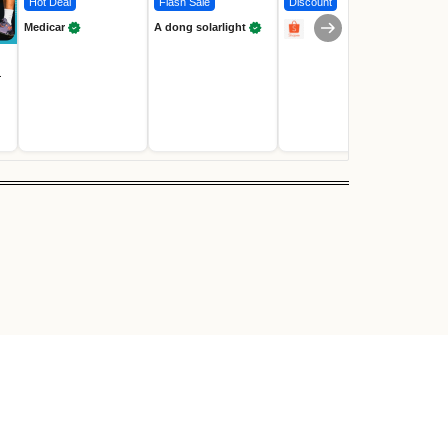
Hot Deal
Flash Sale
Discount
Flash
Medicar
A dong solarlight