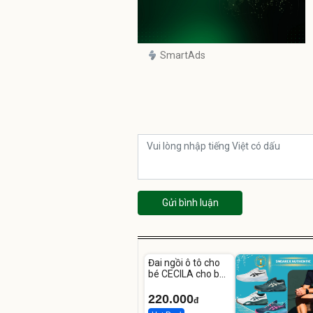
SmartAds
Gửi bình luận
Unmute
Đai ngồi ô tô cho
bé CECILA cho bé
1-9 tuổi
220.000
đ