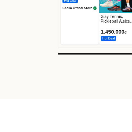
Hot Deal
Cecila Offical Store
Giày Tennis,
Pickleball A.sics
Resolution X Đủ
Các Phối Màu
1.450.000
đ
Hot Deal