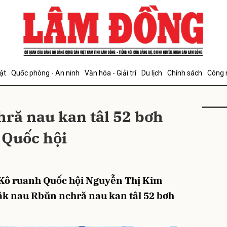
bình luận
ật
Quốc phòng - An ninh
Văn hóa - Giải trí
Du lịch
Chính sách
Công 
ră nau kan tâl 52 bơh
 Quốc hội
Hủy
G
i, Kô ruanh Quốc hội Nguyễn Thị Kim
âk nau Rbŭn nchră nau kan tâl 52 bơh