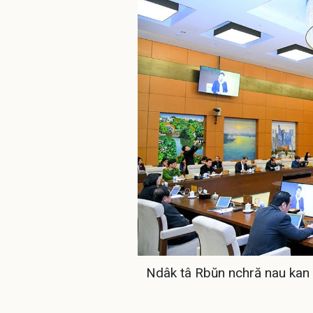
Ndâk tâ Rbŭn nchră nau kan 