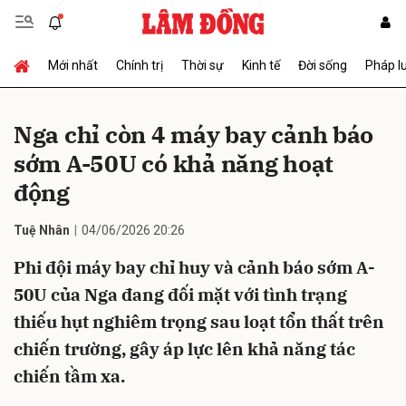
Mới nhất
Chính trị
Thời sự
Kinh tế
Đời sống
Pháp l
Gửi bình luận
Nga chỉ còn 4 máy bay cảnh báo
sớm A-50U có khả năng hoạt
động
Tuệ Nhân
04/06/2026 20:26
Phi đội máy bay chỉ huy và cảnh báo sớm A-
Hủy
Gửi
50U của Nga đang đối mặt với tình trạng
thiếu hụt nghiêm trọng sau loạt tổn thất trên
chiến trường, gây áp lực lên khả năng tác
chiến tầm xa.