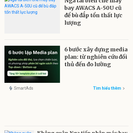
Nga tái biên chế máy
bay AWACS A-50U cũ
để bù đắp tổn thất lực
lượng
6 bước xây dựng media
plan: từ nghiên cứu đối
thủ đến đo lường
SmartAds
Tìm hiểu thêm