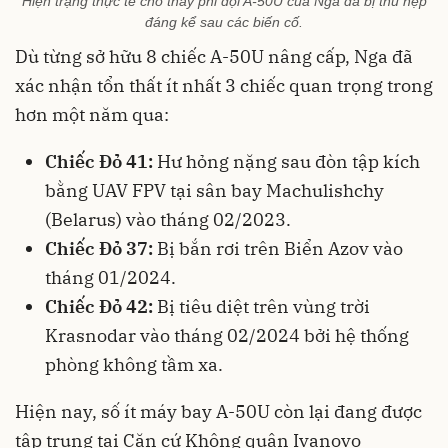
Hiện trạng thực tế cho thấy phi đội A-50U của Nga đã bị thu hẹp
đáng kể sau các biến cố.
Dù từng sở hữu 8 chiếc A-50U nâng cấp, Nga đã
xác nhận tổn thất ít nhất 3 chiếc quan trọng trong
hơn một năm qua:
Chiếc Đỏ 41:
Hư hỏng nặng sau đòn tập kích
bằng UAV FPV tại sân bay Machulishchy
(Belarus) vào tháng 02/2023.
Chiếc Đỏ 37:
Bị bắn rơi trên Biển Azov vào
tháng 01/2024.
Chiếc Đỏ 42:
Bị tiêu diệt trên vùng trời
Krasnodar vào tháng 02/2024 bởi hệ thống
phòng không tầm xa.
Hiện nay, số ít máy bay A-50U còn lại đang được
tập trung tại Căn cứ Không quân Ivanovo