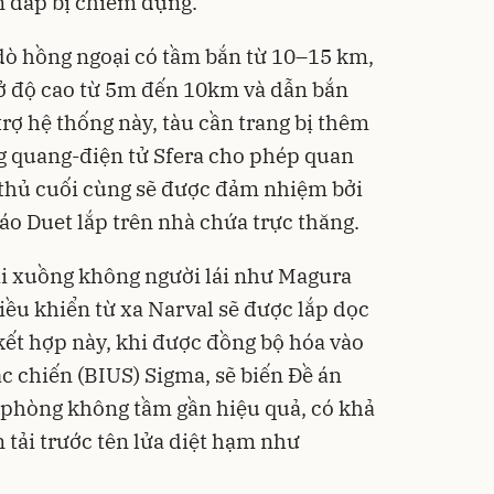
n đáp bị chiếm dụng.
dò hồng ngoại có tầm bắn từ 10–15 km,
 ở độ cao từ 5m đến 10km và dẫn bắn
trợ hệ thống này, tàu cần trang bị thêm
g quang-điện tử Sfera cho phép quan
 thủ cuối cùng sẽ được đảm nhiệm bởi
 Duet lắp trên nhà chứa trực thăng.
oại xuồng không người lái như Magura
iều khiển từ xa Narval sẽ được lắp dọc
kết hợp này, khi được đồng bộ hóa vào
ác chiến (BIUS) Sigma, sẽ biến Đề án
phòng không tầm gần hiệu quả, có khả
 tải trước tên lửa diệt hạm như