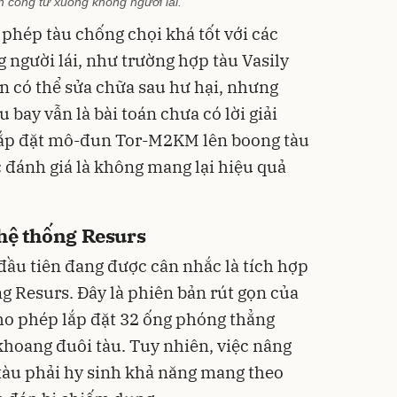
n công từ xuồng không người lái.
phép tàu chống chọi khá tốt với các
 người lái, như trường hợp tàu Vasily
n có thể sửa chữa sau hư hại, nhưng
bay vẫn là bài toán chưa có lời giải
lắp đặt mô-đun Tor-M2KM lên boong tàu
c đánh giá là không mang lại hiệu quả
 hệ thống Resurs
đầu tiên đang được cân nhắc là tích hợp
g Resurs. Đây là phiên bản rút gọn của
ho phép lắp đặt 32 ống phóng thẳng
khoang đuôi tàu. Tuy nhiên, việc nâng
 tàu phải hy sinh khả năng mang theo