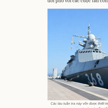
đối phó với các cuộc tấn côn
Các tàu tuần tra này vốn được thiết k