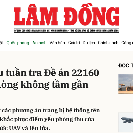
bình luận
ật
Quốc phòng - An ninh
Văn hóa - Giải trí
Du lịch
Chính sách
Công 
ĐỌC T
u tuần tra Đề án 22160
hòng không tầm gần
Hủy
G
các phương án trang bị hệ thống tên
khắc phục điểm yếu phòng thủ của
ước UAV và tên lửa.