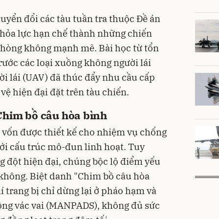
uyển đổi các tàu tuần tra thuộc Đề án
 hỏa lực hạn chế thành những chiến
phòng không mạnh mẽ. Bài học từ tổn
rước các loại xuồng không người lái
i lái (UAV) đã thúc đẩy nhu cầu cấp
vệ hiện đại đặt trên tàu chiến.
Chim bồ câu hòa bình
0 vốn được thiết kế cho nhiệm vụ chống
 với cấu trúc mô-đun linh hoạt. Tuy
g đột hiện đại, chúng bộc lộ điểm yếu
không. Biệt danh "Chim bồ câu hòa
í trang bị chỉ dừng lại ở pháo hạm và
hông vác vai (MANPADS), không đủ sức