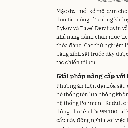
trước các đòn tấ
Mặc dù thiết kế mô-đun cho 
đòn tấn công từ xuồng không
Bykov và Pavel Derzhavin vẫ
khả năng đánh chặn mục tiêu 
thỏa đáng. Các thử nghiệm 
bằng xích sắt trước đây đượ
tác chiến tối ưu.
Giải pháp nâng cấp với
Phương án hiện đại hóa sâu 
hệ thống tên lửa phòng khôn
hệ thống Poliment-Redut, c
đứng cho tên lửa 9M100 tại 
cấp này đồng nghĩa với việc