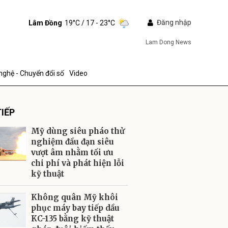
Đăng nhập
Lâm Đồng
19°C
/ 17 - 23°C
Lam Dong News
nghệ - Chuyển đổi số
Video
IẾP
Mỹ dùng siêu pháo thử
nghiệm đầu đạn siêu
vượt âm nhằm tối ưu
chi phí và phát hiện lỗi
ửi
kỹ thuật
Không quân Mỹ khôi
phục máy bay tiếp dầu
KC-135 bằng kỹ thuật