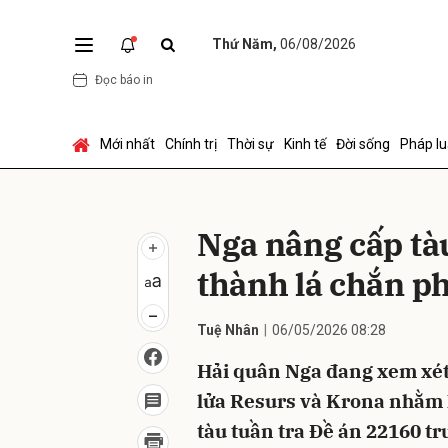
Thứ Năm,
06/08/2026
Đọc báo in
Gửi 
Mới nhất
Chính trị
Thời sự
Kinh tế
Đời sống
Pháp lu
Nga nâng cấp tà
thành lá chắn p
Tuệ Nhân
06/05/2026 08:28
Hải quân Nga đang xem xét 
lửa Resurs và Krona nhằm 
tàu tuần tra Đề án 22160 tr