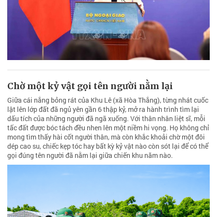
Chờ một kỷ vật gọi tên người nằm lại
Giữa cái nắng bỏng rát của Khu Lê (xã Hòa Thắng), từng nhát cuốc
lật lên lớp đất đã ngủ yên gần 6 thập kỷ, mở ra hành trình tìm lại
dấu tích của những người đã ngã xuống. Với thân nhân liệt sĩ, mỗi
tấc đất được bóc tách đều nhen lên một niềm hi vọng. Họ không chỉ
mong tìm thấy hài cốt người thân, mà còn khắc khoải chờ một đôi
dép cao su, chiếc kẹp tóc hay bất kỳ kỷ vật nào còn sót lại để có thể
gọi đúng tên người đã nằm lại giữa chiến khu năm nào.