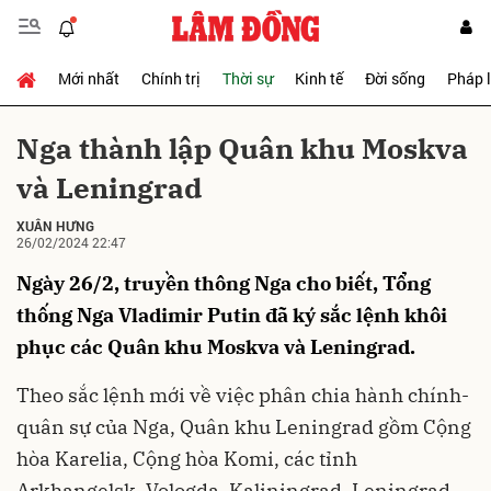
Mới nhất
Chính trị
Thời sự
Kinh tế
Đời sống
Pháp 
Gửi bình luận
Nga thành lập Quân khu Moskva
và Leningrad
XUÂN HƯNG
26/02/2024 22:47
Ngày 26/2, truyền thông Nga cho biết, Tổng
thống Nga Vladimir Putin đã ký sắc lệnh khôi
Hủy
Gửi
phục các Quân khu Moskva và Leningrad.
Theo sắc lệnh mới về việc phân chia hành chính-
quân sự của Nga, Quân khu Leningrad gồm Cộng
hòa Karelia, Cộng hòa Komi, các tỉnh
Arkhangelsk, Vologda, Kaliningrad, Leningrad,