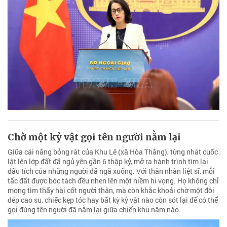
Chờ một kỷ vật gọi tên người nằm lại
Giữa cái nắng bỏng rát của Khu Lê (xã Hòa Thắng), từng nhát cuốc
lật lên lớp đất đã ngủ yên gần 6 thập kỷ, mở ra hành trình tìm lại
dấu tích của những người đã ngã xuống. Với thân nhân liệt sĩ, mỗi
tấc đất được bóc tách đều nhen lên một niềm hi vọng. Họ không chỉ
mong tìm thấy hài cốt người thân, mà còn khắc khoải chờ một đôi
dép cao su, chiếc kẹp tóc hay bất kỳ kỷ vật nào còn sót lại để có thể
gọi đúng tên người đã nằm lại giữa chiến khu năm nào.