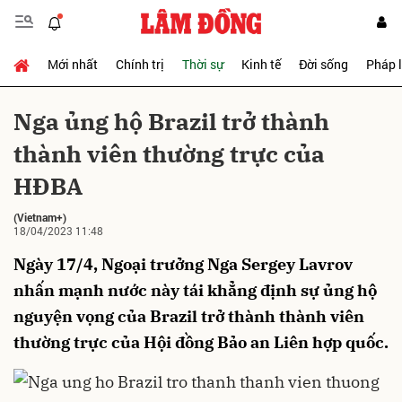
Mới nhất
Chính trị
Thời sự
Kinh tế
Đời sống
Pháp 
Gửi bình luận
Nga ủng hộ Brazil trở thành
thành viên thường trực của
HĐBA
(Vietnam+)
18/04/2023 11:48
Ngày 17/4, Ngoại trưởng Nga Sergey Lavrov
Hủy
Gửi
nhấn mạnh nước này tái khẳng định sự ủng hộ
nguyện vọng của Brazil trở thành thành viên
thường trực của Hội đồng Bảo an Liên hợp quốc.