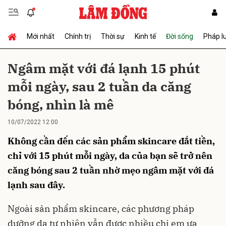
Mới nhất
Chính trị
Thời sự
Kinh tế
Đời sống
Pháp l
Gửi bình luận
Ngâm mặt với đá lạnh 15 phút
mỗi ngày, sau 2 tuần da căng
bóng, nhìn là mê
10/07/2022 12:00
Không cần đến các sản phẩm skincare đắt tiền,
Hủy
Gửi
chỉ với 15 phút mỗi ngày, da của bạn sẽ trở nên
căng bóng sau 2 tuần nhờ mẹo ngâm mặt với đá
lạnh sau đây.
Ngoài sản phẩm skincare, các phương pháp
dưỡng da tự nhiên vẫn được nhiều chị em ưa