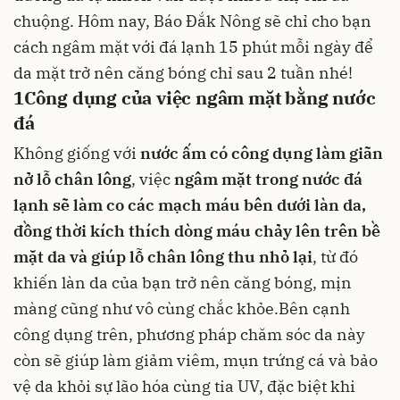
chuộng. Hôm nay, Báo Đắk Nông sẽ chỉ cho bạn
cách ngâm mặt với đá lạnh 15 phút mỗi ngày để
da mặt trở nên căng bóng chỉ sau 2 tuần nhé!
1
Công dụng của việc ngâm mặt bằng nước
đá
Không giống với
nước ấm có công dụng làm giãn
nở lỗ chân lông
, việc
ngâm mặt trong nước đá
lạnh sẽ làm co các mạch máu bên dưới làn da,
đồng thời kích thích dòng máu chảy lên trên bề
mặt da và giúp lỗ chân lông thu nhỏ lại
, từ đó
khiến làn da của bạn trở nên căng bóng, mịn
màng cũng như vô cùng chắc khỏe.Bên cạnh
công dụng trên, phương pháp chăm sóc da này
còn sẽ giúp làm giảm viêm, mụn trứng cá và bảo
vệ da khỏi sự lão hóa cùng
tia UV
, đặc biệt khi