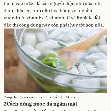
thêm vào nước đá các nguyên liệu như
sữa
,
nha
đam
,
dưa leo
,
tinh dầu hoa hồng
với nguồn
vitamin A
,
vitamin E
,
vitamin C
và
linoleic
dồi
dào thì công dụng này còn phát huy tốt hơn nữa.
Công dụng của việc ngâm mặt bằng nước đá
2
Cách dùng nước đá ngâm mặt