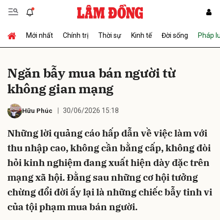
Mới nhất
Chính trị
Thời sự
Kinh tế
Đời sống
Pháp l
Gửi bình luận
Ngăn bẫy mua bán người từ
không gian mạng
30/06/2026 15:18
Hữu Phúc
Những lời quảng cáo hấp dẫn về việc làm với
thu nhập cao, không cần bằng cấp, không đòi
Hủy
Gửi
hỏi kinh nghiệm đang xuất hiện dày đặc trên
mạng xã hội. Đằng sau những cơ hội tưởng
chừng đổi đời ấy lại là những chiếc bẫy tinh vi
của tội phạm mua bán người.