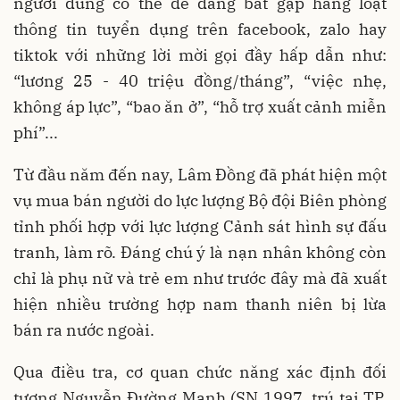
người dùng có thể dễ dàng bắt gặp hàng loạt
thông tin tuyển dụng trên facebook, zalo hay
tiktok với những lời mời gọi đầy hấp dẫn như:
“lương 25 - 40 triệu đồng/tháng”, “việc nhẹ,
không áp lực”, “bao ăn ở”, “hỗ trợ xuất cảnh miễn
phí”...
Từ đầu năm đến nay, Lâm Đồng đã phát hiện một
vụ mua bán người do lực lượng Bộ đội Biên phòng
tỉnh phối hợp với lực lượng Cảnh sát hình sự đấu
tranh, làm rõ. Đáng chú ý là nạn nhân không còn
chỉ là phụ nữ và trẻ em như trước đây mà đã xuất
hiện nhiều trường hợp nam thanh niên bị lừa
bán ra nước ngoài.
Qua điều tra, cơ quan chức năng xác định đối
tượng Nguyễn Đường Mạnh (SN 1997, trú tại TP.