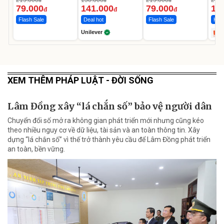
219.000
150.000
219.000
2.69
đ
đ
đ
Ngày
12.
79.000
141.000
79.000
1.
đ
đ
đ
Flash Sale
Deal hot
Flash Sale
Hot 
Unilever
XEM THÊM PHÁP LUẬT - ĐỜI SỐNG
Lâm Đồng xây “lá chắn số” bảo vệ người dân
Chuyển đổi số mở ra không gian phát triển mới nhưng cũng kéo
theo nhiều nguy cơ về dữ liệu, tài sản và an toàn thông tin. Xây
dựng “lá chắn số” vì thế trở thành yêu cầu để Lâm Đồng phát triển
an toàn, bền vững.