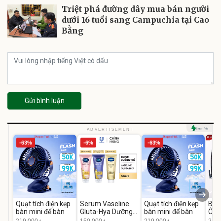
Triệt phá đường dây mua bán người
dưới 16 tuổi sang Campuchia tại Cao
Bằng
Gửi bình luận
ADVERTISEMENT
-63%
-6%
-63%
Quạt tích điện kẹp
Serum Vaseline
Quạt tích điện kẹp
Bơm
bàn mini để bàn
Gluta-Hya Dưỡng
bàn mini để bàn
Ô T
Da Sáng Mịn Sau 7
MED