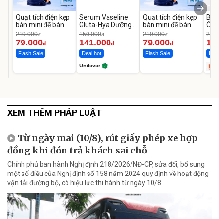
Quạt tích điện kẹp
Serum Vaseline
Quạt tích điện kẹp
Bơm
bàn mini để bàn
Gluta-Hya Dưỡng
bàn mini để bàn
Ô T
Da Sáng Mịn Sau 7
MED
219.000
150.000
219.000
2.69
đ
đ
đ
Ngày
12.
79.000
141.000
79.000
1.
đ
đ
đ
Flash Sale
Deal hot
Flash Sale
Hot 
Unilever
XEM THÊM PHÁP LUẬT
Từ ngày mai (10/8), rút giấy phép xe hợp
đồng khi đón trả khách sai chỗ
Chính phủ ban hành Nghị định 218/2026/NĐ-CP, sửa đổi, bổ sung
một số điều của Nghị định số 158 năm 2024 quy định về hoạt động
vận tải đường bộ, có hiệu lực thi hành từ ngày 10/8.