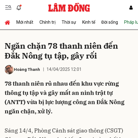
Mới nhất
Chính trị
Thời sự
Kinh tế
Đời sống
Pháp l
Gửi bình luận
Ngăn chặn 78 thanh niên đến
Đắk Nông tụ tập, gây rối
14/04/2025 12:01
Hoàng Thanh
78 thanh niên rủ nhau đến khu vực rừng
thông tụ tập và gây mất an ninh trật tự
Hủy
Gửi
(ANTT) vừa bị lực lượng công an Đắk Nông
ngăn chặn, xử lý.
Sáng 14/4, Phòng Cảnh sát giao thông (CSGT)