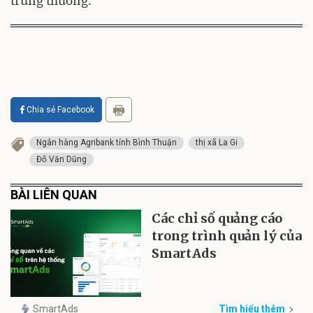
trúng thưởng.
Chia sẻ Facebook
Ngân hàng Agribank tỉnh Bình Thuận
thị xã La Gi
Đỗ Văn Dũng
BÀI LIÊN QUAN
Các chỉ số quảng cáo
trong trình quản lý của
SmartAds
SmartAds
Tìm hiểu thêm