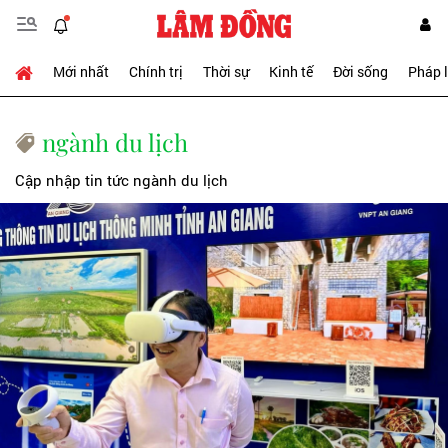
Mới nhất
Chính trị
Thời sự
Kinh tế
Đời sống
Pháp 
ngành du lịch
Cập nhập tin tức ngành du lịch