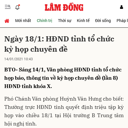
Mới nhất
Chính trị
Thời sự
Kinh tế
Đời sống
Pháp 
Gửi bình luận
Ngày 18/1: HĐND tỉnh tổ chức
kỳ họp chuyên đề
14/01/2021 10:43
BTO- Sáng 14/1, Văn phòng HĐND tỉnh tổ chức
họp báo, thông tin về kỳ họp chuyên đề (lần 8)
HĐND tỉnh khóa X.
Hủy
Gửi
Phó Chánh Văn phòng Huỳnh Văn Hưng cho biết:
Thường trực HĐND tỉnh quyết định triệu tập kỳ
họp vào chiều 18/1 tại Hội trường B Trung tâm
hội nghị tỉnh.