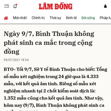
Mới nhất
Chính trị
Thời sự
Kinh tế
Đời sống
Pháp l
Gửi bình luận
Ngày 9/7, Bình Thuận không
phát sinh ca mắc trong cộng
đồng
09/07/2021 18:54
BTO- Tối 9/7, Sở Y tế Bình Thuận cho biết: Tổng
Hủy
Gửi
số mẫu xét nghiệm trong 24 giờ qua là 4.333
mẫu, với kết quả âm tính. Riêng số mẫu xét
nghiệm nhanh tại 2 chốt kiểm soát dịch là:
1.352 mẫu cũng cho kết quả âm tính. Như vậy,
hôm nay (9/7), Bình Thuận không phát sinh ca