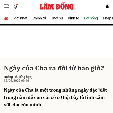
Mới nhất
Chính trị
Thời sự
Kinh tế
Đời sống
Pháp 
Gửi bình luận
Ngày của Cha ra đời từ bao giờ?
Hủy
Gửi
Hoàng Hà
(Tổng hợp)
15/06/2025 09:46
Ngày của Cha là một trong những ngày đặc biệt
trong năm để con cái có cơ hội bày tỏ tình cảm
với cha của mình.