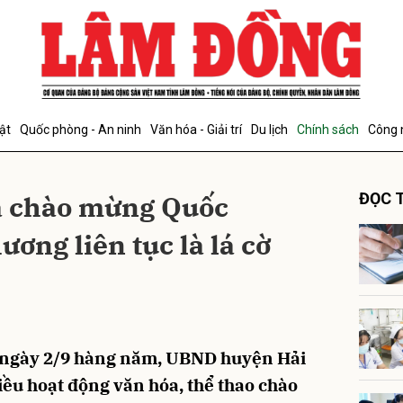
bình luận
ật
Quốc phòng - An ninh
Văn hóa - Giải trí
Du lịch
Chính sách
Công 
a chào mừng Quốc
ĐỌC T
ơng liên tục là lá cờ
Hủy
G
, ngày 2/9 hàng năm, UBND huyện Hải
ều hoạt động văn hóa, thể thao chào