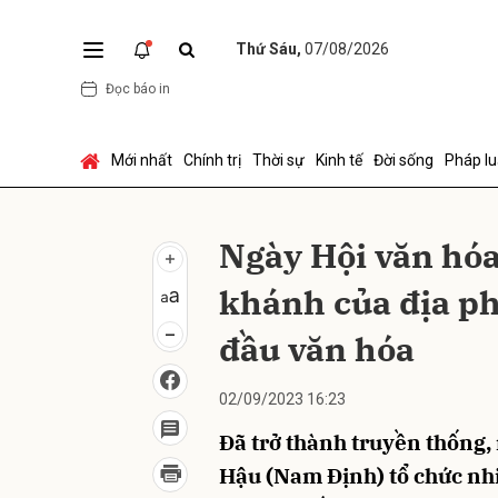
Thứ Sáu,
07/08/2026
Đọc báo in
Gửi 
Mới nhất
Chính trị
Thời sự
Kinh tế
Đời sống
Pháp lu
Ngày Hội văn hó
khánh của địa phư
đầu văn hóa
02/09/2023 16:23
Đã trở thành truyền thống
Hậu (Nam Định) tổ chức nhi