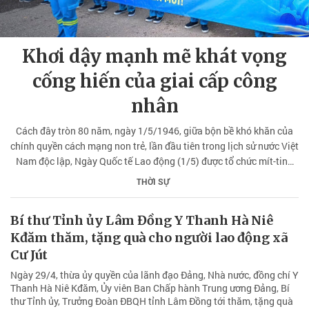
Khơi dậy mạnh mẽ khát vọng
cống hiến của giai cấp công
nhân
Cách đây tròn 80 năm, ngày 1/5/1946, giữa bộn bề khó khăn của
chính quyền cách mạng non trẻ, lần đầu tiên trong lịch sử nước Việt
Nam độc lập, Ngày Quốc tế Lao động (1/5) được tổ chức mít-tinh
trọng thể tại Thủ đô Hà Nội với sự tham dự của hàng trăm nghìn
THỜI SỰ
nhân dân lao động.
Bí thư Tỉnh ủy Lâm Đồng Y Thanh Hà Niê
Kđăm thăm, tặng quà cho người lao động xã
Cư Jút
Ngày 29/4, thừa ủy quyền của lãnh đạo Đảng, Nhà nước, đồng chí Y
Thanh Hà Niê Kđăm, Ủy viên Ban Chấp hành Trung ương Đảng, Bí
thư Tỉnh ủy, Trưởng Đoàn ĐBQH tỉnh Lâm Đồng tới thăm, tặng quà