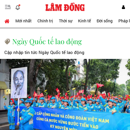
Mới nhất
Chính trị
Thời sự
Kinh tế
Đời sống
Pháp 
Ngày Quốc tế lao động
Cập nhập tin tức Ngày Quốc tế lao động