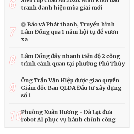
6
Siêu cúp châu Âu 2026: Màn khởi đầu
tranh danh hiệu mùa giải mới
Báo và Phát thanh, Truyền hình
7
Lâm Đồng qua 1 năm hội tụ để vươn
xa
8
Lâm Đồng đẩy nhanh tiến độ 2 công
trình cảnh quan tại phường Phú Thủy
Ông Trần Văn Hiệp được giao quyền
9
Giám đốc Ban QLDA Đầu tư xây dựng
số 1
10
Phường Xuân Hương - Đà Lạt đưa
robot AI phục vụ hành chính công