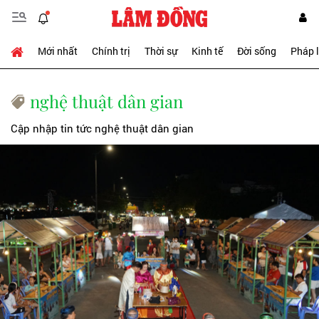
Mới nhất
Chính trị
Thời sự
Kinh tế
Đời sống
Pháp 
nghệ thuật dân gian
Cập nhập tin tức nghệ thuật dân gian