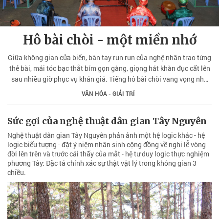
Hô bài chòi - một miền nhớ
Giữa không gian cửa biển, bàn tay run run của nghệ nhân trao từng
thẻ bài, mái tóc bạc thắt bím gọn gàng, giọng hát khàn đục cất lên
sau nhiều giờ phục vụ khán giả. Tiếng hô bài chòi vang vọng như
ký ức của người xứ biển. Di sản từng được UNESCO ghi danh ấy
VĂN HÓA - GIẢI TRÍ
hôm nay vẫn được gìn giữ nhờ những nghệ nhân đã dành gần trọn
cuộc đời để giữ tiếng hô quê hương.
Sức gợi của nghệ thuật dân gian Tây Nguyên
Nghệ thuật dân gian Tây Nguyên phản ảnh một hệ logic khác - hệ
logic biểu tượng - đặt ý niệm nhân sinh cộng đồng về nghi lễ vòng
đời lên trên và trước cái thấy của mắt - hệ tư duy logic thực nghiệm
phương Tây: Đặc tả chính xác sự thật vật lý trong không gian 3
chiều.