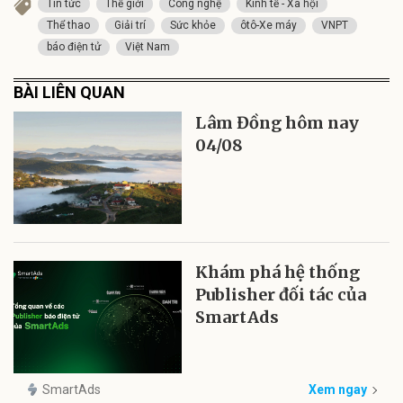
Tin tức
Thế giới
Công nghệ
Kinh tế - Xã hội
Thể thao
Giải trí
Sức khỏe
ôtô-Xe máy
VNPT
báo điện tử
Việt Nam
BÀI LIÊN QUAN
Lâm Đồng hôm nay
04/08
Khám phá hệ thống
Publisher đối tác của
SmartAds
SmartAds
Xem ngay