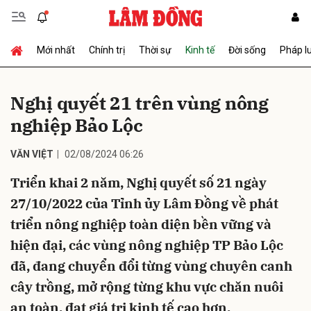
Mới nhất
Chính trị
Thời sự
Kinh tế
Đời sống
Pháp l
Gửi bình luận
Nghị quyết 21 trên vùng nông
nghiệp Bảo Lộc
VĂN VIỆT
02/08/2024 06:26
Triển khai 2 năm, Nghị quyết số 21 ngày
27/10/2022 của Tỉnh ủy Lâm Đồng về phát
Hủy
Gửi
triển nông nghiệp toàn diện bền vững và
hiện đại, các vùng nông nghiệp TP Bảo Lộc
đã, đang chuyển đổi từng vùng chuyên canh
cây trồng, mở rộng từng khu vực chăn nuôi
an toàn, đạt giá trị kinh tế cao hơn.