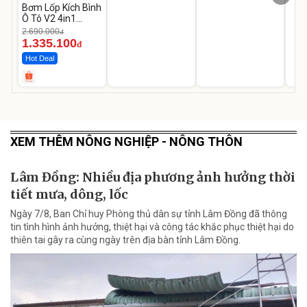
Bơm Lốp Kích Bình
Ô Tô V2 4in1
MEDICAR –
2.690.000
đ
12.000mAh
1.335.100
đ
Hot Deal
XEM THÊM NÔNG NGHIỆP - NÔNG THÔN
Lâm Đồng: Nhiều địa phương ảnh hưởng thời
tiết mưa, dông, lốc
Ngày 7/8, Ban Chỉ huy Phòng thủ dân sự tỉnh Lâm Đồng đã thông
tin tình hình ảnh hưởng, thiệt hại và công tác khắc phục thiệt hại do
thiên tai gây ra cùng ngày trên địa bàn tỉnh Lâm Đồng.