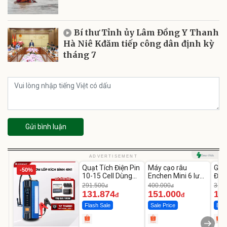
Bí thư Tỉnh ủy Lâm Đồng Y Thanh
Hà Niê Kđăm tiếp công dân định kỳ
tháng 7
Gửi bình luận
Unmute
Unmute
U
ADVERTISEMENT
Quạt Tích Điện Pin
Máy cạo râu
GEP
-50%
-54%
-62%
10-15 Cell Dùng
Enchen Mini 6 lưỡi
Đùi
Liên Tục 4-8H
dao kép mỏng
Cao
291.500
400.000
319.
đ
đ
131.874
151.000
14
đ
đ
Flash Sale
Sale Price
Best