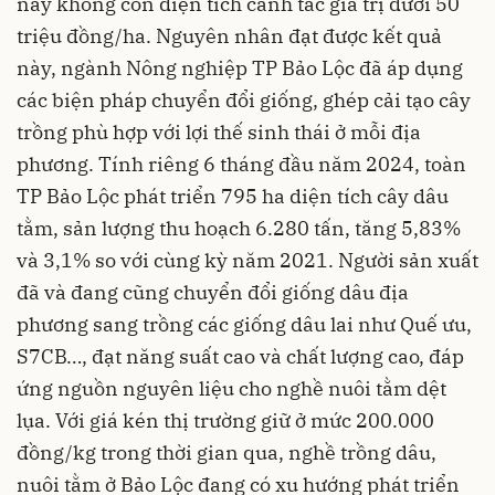
nay không còn diện tích canh tác giá trị dưới 50
triệu đồng/ha. Nguyên nhân đạt được kết quả
này, ngành Nông nghiệp TP Bảo Lộc đã áp dụng
các biện pháp chuyển đổi giống, ghép cải tạo cây
trồng phù hợp với lợi thế sinh thái ở mỗi địa
phương. Tính riêng 6 tháng đầu năm 2024, toàn
TP Bảo Lộc phát triển 795 ha diện tích cây dâu
tằm, sản lượng thu hoạch 6.280 tấn, tăng 5,83%
và 3,1% so với cùng kỳ năm 2021. Người sản xuất
đã và đang cũng chuyển đổi giống dâu địa
phương sang trồng các giống dâu lai như Quế ưu,
S7CB…, đạt năng suất cao và chất lượng cao, đáp
ứng nguồn nguyên liệu cho nghề nuôi tằm dệt
lụa. Với giá kén thị trường giữ ở mức 200.000
đồng/kg trong thời gian qua, nghề trồng dâu,
nuôi tằm ở Bảo Lộc đang có xu hướng phát triển