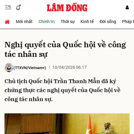
Mới nhất
Chính trị
Thời sự
Kinh tế
Đời sống
Pháp 
Gửi bình luận
Nghị quyết của Quốc hội về công
tác nhân sự
10/04/2026 06:17
(TTXVN/Vietnam+)
Chủ tịch Quốc hội Trần Thanh Mẫn đã ký
chứng thực các nghị quyết của Quốc hội về
Hủy
Gửi
công tác nhân sự.