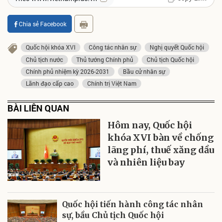
Chia sẻ Facebook
Quốc hội khóa XVI
Công tác nhân sự
Nghị quyết Quốc hội
Chủ tịch nước
Thủ tướng Chính phủ
Chủ tịch Quốc hội
Chính phủ nhiệm kỳ 2026-2031
Bầu cử nhân sự
Lãnh đạo cấp cao
Chính trị Việt Nam
BÀI LIÊN QUAN
Hôm nay, Quốc hội
khóa XVI bàn về chống
lãng phí, thuế xăng dầu
và nhiên liệu bay
Quốc hội tiến hành công tác nhân
sự, bầu Chủ tịch Quốc hội