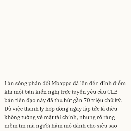
Làn sóng phản đối Mbappe đã lên đến đỉnh điểm
khi một bản kiến nghị trực tuyến yêu cầu CLB
bán tiền đạo này đã thu hút gần 70 triệu chữ ký.
Dù việc thanh lý hợp đồng ngay lập tức là điều
không tưởng về mặt tài chính, nhưng rõ ràng
niềm tin mà người hâm mộ dành cho siêu sao