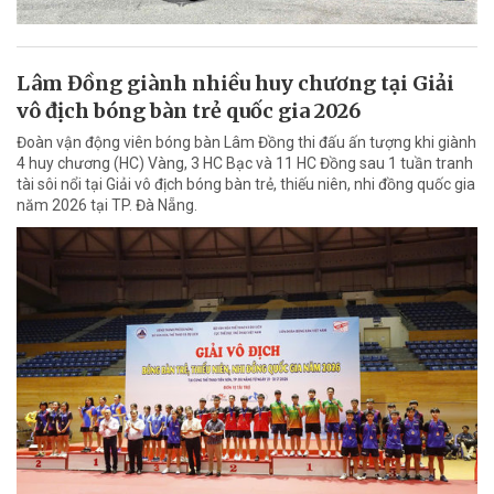
Lâm Đồng giành nhiều huy chương tại Giải
vô địch bóng bàn trẻ quốc gia 2026
Đoàn vận động viên bóng bàn Lâm Đồng thi đấu ấn tượng khi giành
4 huy chương (HC) Vàng, 3 HC Bạc và 11 HC Đồng sau 1 tuần tranh
tài sôi nổi tại Giải vô địch bóng bàn trẻ, thiếu niên, nhi đồng quốc gia
năm 2026 tại TP. Đà Nẵng.