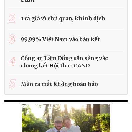
2
Trả giá vì chủ quan, khinh địch
3
99,99% Việt Nam vào bán kết
4
Công an Lâm Đồng sẵn sàng vào
chung kết Hội thao CAND
5
Màn ra mắt không hoàn hảo