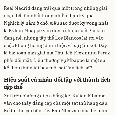
Real Madrid đang trải qua một trong những giai
đoạn bất ổn nhất trong nhiều thập kỷ qua.
Nghịch lý nằm ở chỗ, siêu sao được kỳ vọng nhất
là Kylian Mbappe vẫn duy trì hiệu suất ghi bàn
đáng nể, nhưng tập thể Los Blancos lại rơi vào
cuộc khủng hoảng danh hiệu và sự gắn kết. Đây
là bài toán nan giải mà Chủ tịch Florentino Perez
phải đối mặt: Liệu thương vụ Mbappe là một sự
kết hợp thiên tài hay một sai lầm lịch sử?
Hiệu suất cá nhân đối lập với thành tích
tập thể
Xét trên phương diện thống kê, Kylian Mbappe
vẫn cho thấy đẳng cấp của một sát thủ hàng đầu.
Kể từ khi cập bến Tây Ban Nha vào mùa hè năm