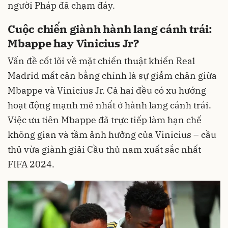
người Pháp đã chạm đáy.
Cuộc chiến giành hành lang cánh trái:
Mbappe hay Vinicius Jr?
Vấn đề cốt lõi về mặt chiến thuật khiến Real
Madrid mất cân bằng chính là sự giẫm chân giữa
Mbappe và Vinicius Jr. Cả hai đều có xu hướng
hoạt động mạnh mẽ nhất ở hành lang cánh trái.
Việc ưu tiên Mbappe đã trực tiếp làm hạn chế
không gian và tầm ảnh hưởng của Vinicius – cầu
thủ vừa giành giải Cầu thủ nam xuất sắc nhất
FIFA 2024.