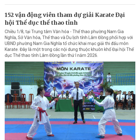
152 vận động viên tham dự giải Karate Đại
hội Thể dục thể thao tỉnh
Chiều 1/8, tại Trung tâm Văn hóa - Thể thao phường Nam Gia
Nghĩa, Sở Văn hóa, Thể thao và Du lịch tỉnh Lâm Đồng phối hợp với
UBND phường Nam Gia Nghĩa tổ chức khai mạc giải thi đấu môn
Karate. Đây là một trong các nội dung thuộc khuôn khổ Đại hội Thể
dục Thể thao tỉnh Lâm Đồng lần thứ I năm 2026.