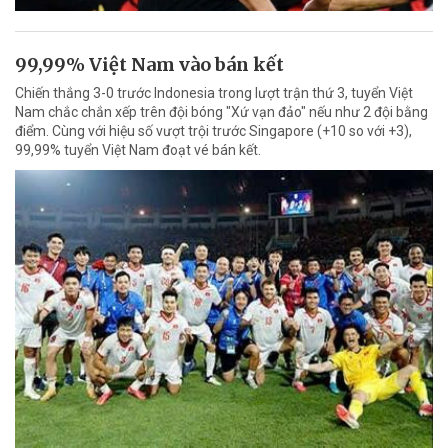
99,99% Việt Nam vào bán kết
Chiến thắng 3-0 trước Indonesia trong lượt trận thứ 3, tuyển Việt
Nam chắc chắn xếp trên đội bóng "Xứ vạn đảo" nếu như 2 đội bằng
điểm. Cùng với hiệu số vượt trội trước Singapore (+10 so với +3),
99,99% tuyển Việt Nam đoạt vé bán kết.