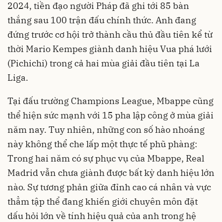
2024, tiền đạo người Pháp đã ghi tới 85 bàn
thắng sau 100 trận đấu chính thức. Anh đang
đứng trước cơ hội trở thành cầu thủ đầu tiên kể từ
thời Mario Kempes giành danh hiệu Vua phá lưới
(Pichichi) trong cả hai mùa giải đầu tiên tại La
Liga.
Tại đấu trường Champions League, Mbappe cũng
thể hiện sức mạnh với 15 pha lập công ở mùa giải
năm nay. Tuy nhiên, những con số hào nhoáng
này không thể che lấp một thực tế phũ phàng:
Trong hai năm có sự phục vụ của Mbappe, Real
Madrid vẫn chưa giành được bất kỳ danh hiệu lớn
nào. Sự tương phản giữa đỉnh cao cá nhân và vực
thẳm tập thể đang khiến giới chuyên môn đặt
dấu hỏi lớn về tính hiệu quả của anh trong hệ