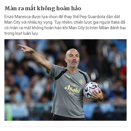
Màn ra mắt không hoàn hảo
Enzo Maresca được lựa chọn để thay thế Pep Guardiola dẫn dắt
Man City với nhiều kỳ vọng. Tuy nhiên, chiến lược gia người Italia đã
có màn ra mắt không hoàn hảo khi Man City bị Inter Milan đánh bại
trong loạt luân lưu.