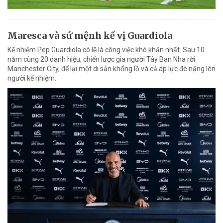
Maresca và sứ mệnh kế vị Guardiola
Kế nhiệm Pep Guardiola có lẽ là công việc khó khăn nhất. Sau 10
năm cùng 20 danh hiệu, chiến lược gia người Tây Ban Nha rời
Manchester City, để lại một di sản khổng lồ và cả áp lực đè nặng lên
người kế nhiệm.