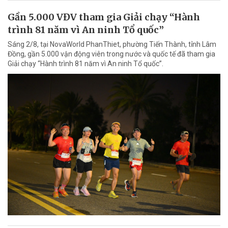
Gần 5.000 VĐV tham gia Giải chạy “Hành
trình 81 năm vì An ninh Tổ quốc”
Sáng 2/8, tại NovaWorld PhanThiet, phường Tiến Thành, tỉnh Lâm
Đồng, gần 5.000 vận động viên trong nước và quốc tế đã tham gia
Giải chạy “Hành trình 81 năm vì An ninh Tổ quốc”.