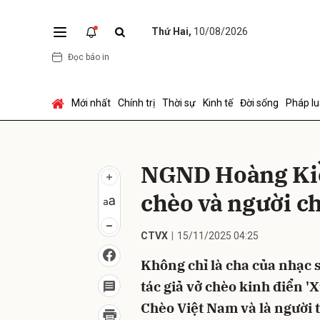
Thứ Hai,
10/08/2026
Đọc báo in
Gửi 
Mới nhất
Chính trị
Thời sự
Kinh tế
Đời sống
Pháp lu
NGND Hoàng Kiều
chèo và người c
CTVX
15/11/2025 04:25
Không chỉ là cha của nhạc
tác giả vở chèo kinh điển 
Chèo Việt Nam và là người t