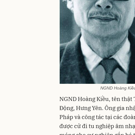
NGND Hoàng Kiều 
NGND Hoàng Kiều, tên thật T
Động, Hưng Yên. Ông gia nh
Pháp và công tác tại các đo
được cử đi tu nghiệp âm nhạ
móng cho sự nghiệp gắn bó t