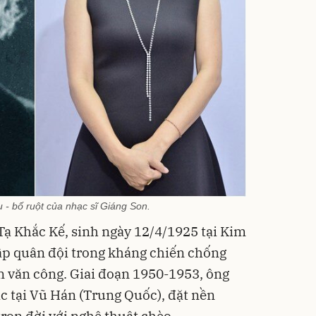
- bố ruột của nhạc sĩ Giáng Son.
ạ Khắc Kế, sinh ngày 12/4/1925 tại Kim
ập quân đội trong kháng chiến chống
àn văn công. Giai đoạn 1950-1953, ông
c tại Vũ Hán (Trung Quốc), đặt nền
rọn đời với nghệ thuật chèo.