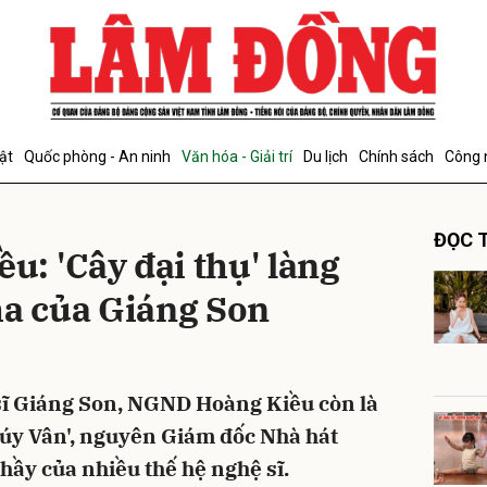
bình luận
ật
Quốc phòng - An ninh
Văn hóa - Giải trí
Du lịch
Chính sách
Công 
ĐỌC T
: 'Cây đại thụ' làng
ha của Giáng Son
Hủy
G
 sĩ Giáng Son, NGND Hoàng Kiều còn là
'Xúy Vân', nguyên Giám đốc Nhà hát
hầy của nhiều thế hệ nghệ sĩ.