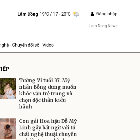
Đăng nhập
Lâm Đồng
19°C
/ 17 - 20°C
Lam Dong News
nghệ - Chuyển đổi số
Video
IẾP
Tường Vi tuổi 37: Mỹ
nhân Bỗng dưng muốn
khóc vẫn trẻ trung và
chọn độc thân kiêu
ửi
hãnh
Con gái Hoa hậu Đỗ Mỹ
Linh gây bất ngờ với tố
chất nghệ thuật chuyên