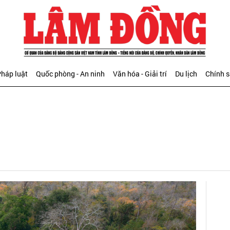
háp luật
Quốc phòng - An ninh
Văn hóa - Giải trí
Du lịch
Chính 