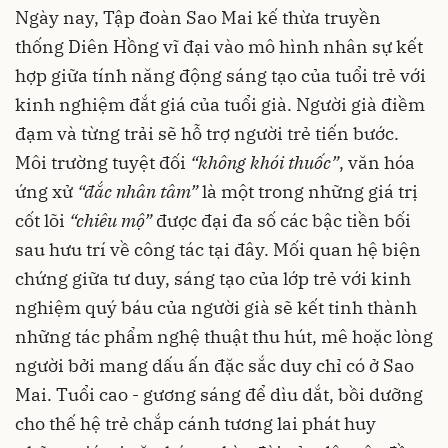
Ngày nay, Tập đoàn Sao Mai kế thừa truyền
thống Diên Hồng vĩ đại vào mô hình nhân sự kết
hợp giữa tính năng động sáng tạo của tuổi trẻ với
kinh nghiệm đắt giá của tuổi già. Người già điềm
đạm và từng trải sẽ hỗ trợ người trẻ tiến bước.
Môi trường tuyệt đối
“không khói thuốc”
, văn hóa
ứng xử
“đắc nhân tâm”
là một trong những giá trị
cốt lõi
“chiêu mộ”
được đại đa số các bậc tiền bối
sau hưu trí về công tác tại đây. Mối quan hệ biện
chứng giữa tư duy, sáng tạo của lớp trẻ với kinh
nghiệm quý báu của người già sẽ kết tinh thành
những tác phẩm nghệ thuật thu hút, mê hoặc lòng
người bởi mang dấu ấn đặc sắc duy chỉ có ở Sao
Mai. Tuổi cao - gương sáng để dìu dắt, bồi dưỡng
cho thế hệ trẻ chắp cánh tương lai phát huy