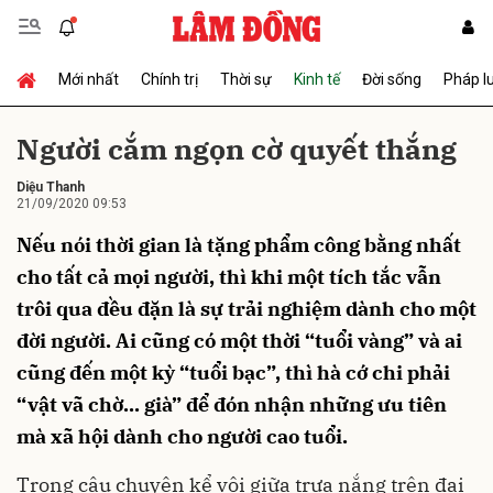
Mới nhất
Chính trị
Thời sự
Kinh tế
Đời sống
Pháp l
Gửi bình luận
Người cắm ngọn cờ quyết thắng
Diệu Thanh
21/09/2020 09:53
Nếu nói thời gian là tặng phẩm công bằng nhất
cho tất cả mọi người, thì khi một tích tắc vẫn
trôi qua đều đặn là sự trải nghiệm dành cho một
Hủy
Gửi
đời người. Ai cũng có một thời “tuổi vàng” và ai
cũng đến một kỳ “tuổi bạc”, thì hà cớ chi phải
“vật vã chờ... già” để đón nhận những ưu tiên
mà xã hội dành cho người cao tuổi.
Trong câu chuyện kể vội giữa trưa nắng trên đại