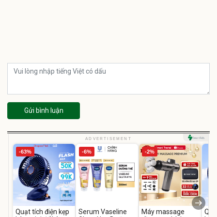
Gửi bình luận
ADVERTISEMENT
-63%
-6%
-2%
Quạt tích điện kẹp
Serum Vaseline
Máy massage
Quạt