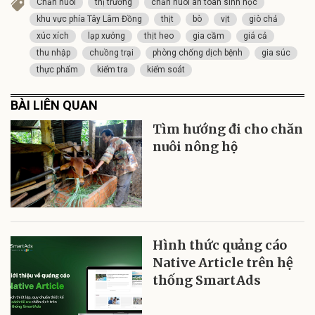
Chăn nuôi
thị trường
chăn nuôi an toàn sinh học
khu vực phía Tây Lâm Đồng
thịt
bò
vịt
giò chả
xúc xích
lạp xưởng
thịt heo
gia cầm
giá cả
thu nhập
chuồng trại
phòng chống dịch bệnh
gia súc
thực phẩm
kiểm tra
kiểm soát
BÀI LIÊN QUAN
Tìm hướng đi cho chăn
nuôi nông hộ
Hình thức quảng cáo
Native Article trên hệ
thống SmartAds