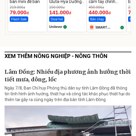
bàn mini để bàn
Gluta-Hya Dưỡng
cầm tay chính
bàn
Da Sáng Mịn Sau 7
hãng SMART
219.000
150.000
450.000
219.
đ
đ
đ
Ngày
TREND
79.000
141.000
440.000
79
đ
đ
đ
Flash Sale
Deal hot
Bán chạy
Flas
Unilever
SMART
TREND
XEM THÊM NÔNG NGHIỆP - NÔNG THÔN
Lâm Đồng: Nhiều địa phương ảnh hưởng thời
tiết mưa, dông, lốc
Ngày 7/8, Ban Chỉ huy Phòng thủ dân sự tỉnh Lâm Đồng đã thông
tin tình hình ảnh hưởng, thiệt hại và công tác khắc phục thiệt hại do
thiên tai gây ra cùng ngày trên địa bàn tỉnh Lâm Đồng.